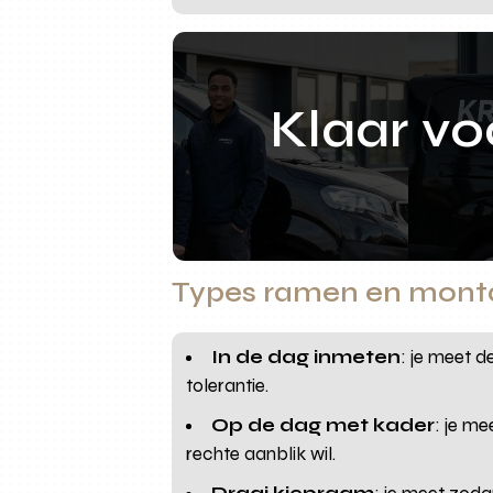
Klaar v
Types ramen en montag
In de dag inmeten
: je meet d
tolerantie.
Op de dag met kader
: je me
rechte aanblik wil.