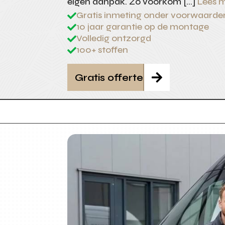
eigen aanpak. Zo voorkom […]
Lees 
Gratis inmeting onder voorwaarde

10 jaar garantie op de montage

Volledig ontzorgd

100+ stoffen

Gratis offerte
