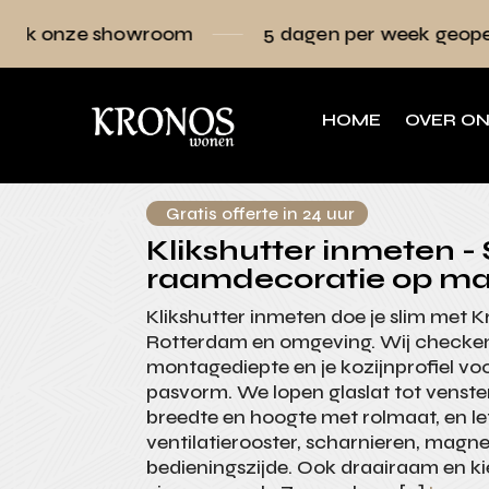
owroom
5 dagen per week geopend
Raa
HOME
OVER O
Gratis offerte in 24 uur
Klikshutter inmeten - S
raamdecoratie op ma
Klikshutter inmeten doe je slim met 
Rotterdam en omgeving. Wij checke
montagediepte en je kozijnprofiel voo
pasvorm. We lopen glaslat tot venst
breedte en hoogte met rolmaat, en l
ventilatierooster, scharnieren, magnet
bedieningszijde. Ook draairaam en k