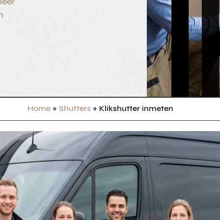
meer
n
Home
»
Shutters
»
Klikshutter inmeten