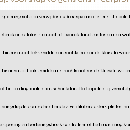
 sponning schoon verwijder oude strips meet in een stabie
gebruik een stalen rolmaat of laserafstandsmeter en een wa
t binnenmaat links midden en rechts noteer de kleinste waard
t binnenmaat links midden en rechts noteer de kleinste waa
et beide diagonalen om scheefstand te bepalen bij verschil pa
onningdiepte controleer hendels ventilatieroosters plinten 
elopening en bedieningshoek controleer of het raam nog kan