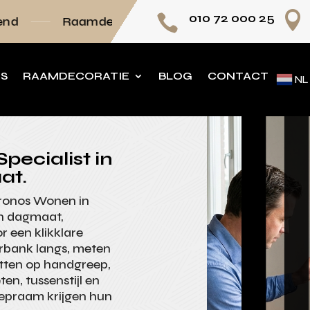

010 72 000 25

mdecoratie volledig op maat
Persoonlijk adv
NS
RAAMDECORATIE
BLOG
CONTACT
NL
pecialist in
at.
Kronos Wonen in
n dagmaat,
r een klikklare
erbank langs, meten
etten op handgreep,
en, tussenstijl en
iepraam krijgen hun