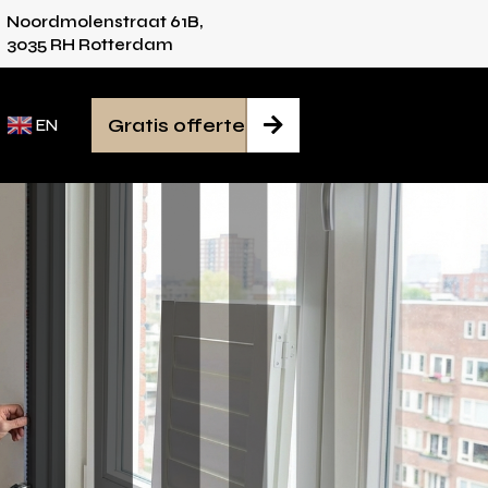
Noordmolenstraat 61B,
ies voor iedere ruimte
Van inmeten tot monta
3035 RH Rotterdam
Gratis offerte

EN