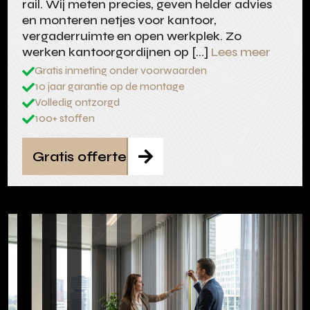
rail. Wij meten precies, geven helder advies
en monteren netjes voor kantoor,
vergaderruimte en open werkplek. Zo
werken kantoorgordijnen op […]
Lees meer
Gratis inmeting onder voorwaarden

10 jaar garantie op de montage

Volledig ontzorgd

100+ stoffen

Gratis offerte
