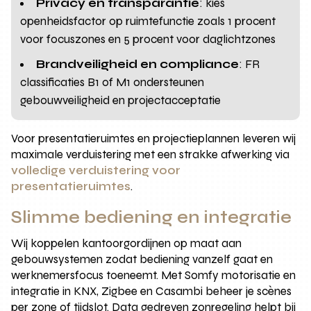
Privacy en transparantie
: kies
openheidsfactor op ruimtefunctie zoals 1 procent
voor focuszones en 5 procent voor daglichtzones
Brandveiligheid en compliance
: FR
classificaties B1 of M1 ondersteunen
gebouwveiligheid en projectacceptatie
Voor presentatieruimtes en projectieplannen leveren wij
maximale verduistering met een strakke afwerking via
volledige verduistering voor
presentatieruimtes
.
Slimme bediening en integratie
Wij koppelen kantoorgordijnen op maat aan
gebouwsystemen zodat bediening vanzelf gaat en
werknemersfocus toeneemt. Met Somfy motorisatie en
integratie in KNX, Zigbee en Casambi beheer je scènes
per zone of tijdslot. Data gedreven zonregeling helpt bij