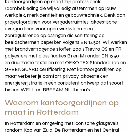
Kantoorgordijnen op maat zijn professionele
raambekleding die wij volledig afstemmen op jouw
werkplek, merkidentiteit en gebouwtechniek. Denk aan
projectgordijnen voor vergaderruimtes, akoestische
overgordijnen voor open werkvloeren en
zonregulerende oplossingen die schittering op
beeldschermen beperken volgens EN 14501. Wij werken
met brandvertragende stoffen zoals Trevira CS en FR
polyesters met classificaties B1 en M1 onder EN 13501 1,
en duurzame textielen met OEKO TEX Standard 100 en
GREENGUARD certificering. Met kantoorgordijnen op
maat verbeter je comfort, privacy, akoestiek en
energieregistratie in één consistent ontwerp dat scoort
binnen WELL en BREEAM NL thema’s.
Waarom kantoorgordijnen op
maat in Rotterdam
In Rotterdam en omgeving met iconische glasgevels
rondom Kop van Zuid, De Rotterdam en het Central