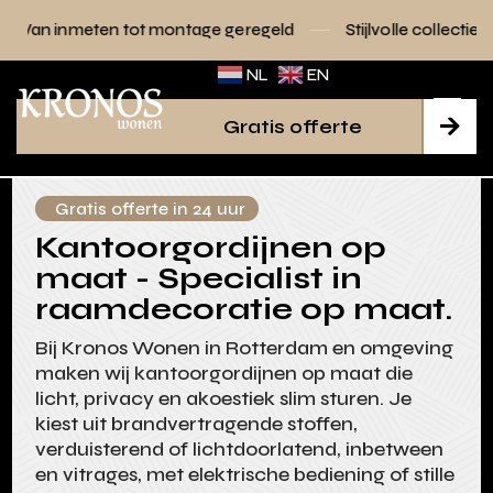
tot montage geregeld
Stijlvolle collecties voor elk interieu
NL
EN
Gratis offerte

Gratis offerte in 24 uur
Kantoorgordijnen op
maat - Specialist in
raamdecoratie op maat.
Bij Kronos Wonen in Rotterdam en omgeving
maken wij kantoorgordijnen op maat die
licht, privacy en akoestiek slim sturen. Je
kiest uit brandvertragende stoffen,
verduisterend of lichtdoorlatend, inbetween
en vitrages, met elektrische bediening of stille