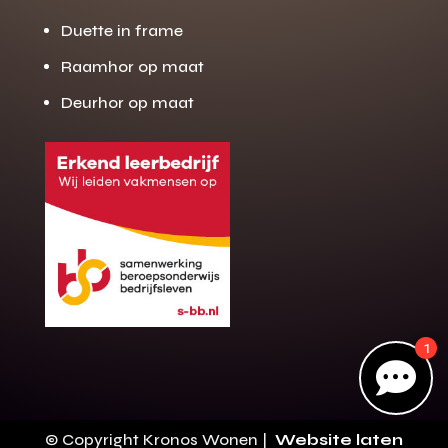
Duette in frame
Raamhor op maat
Gratis offerte
M
Deurhor op maat
op maat?
Binnen 24 uur jouw gratis offerte
10 jaar garantie op de montage
Gratis inmeting (voorwaarden)
Volledig ontzorgd
Wij werken landelijk
100+ stoffen
1
Gratis offerte

Direct bellen
© Copyright Kronos Wonen |
Website laten