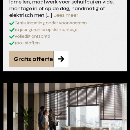
lamellen, maatwerk voor schuifpui en vide,
montage in of op de dag, handmatig of
elektrisch met […]
Lees meer
Gratis inmeting onder voorwaarden

10 jaar garantie op de montage

Volledig ontzorgd

100+ stoffen

Gratis offerte
