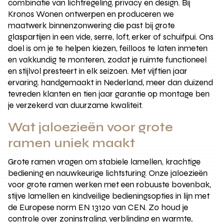
combinatie van lichtregeling, privacy en design. Bij
Kronos Wonen ontwerpen en produceren we
maatwerk binnenzonwering die past bij grote
glaspartijen in een vide, serre, loft, erker of schuifpui. Ons
doel is om je te helpen kiezen, feilloos te laten inmeten
en vakkundig te monteren, zodat je ruimte functioneel
en stijlvol presteert in elk seizoen. Met vijftien jaar
ervaring, handgemaakt in Nederland, meer dan duizend
tevreden klanten en tien jaar garantie op montage ben
je verzekerd van duurzame kwaliteit.
Wat jaloezieën voor grote
ramen uniek maakt
Grote ramen vragen om stabiele lamellen, krachtige
bediening en nauwkeurige lichtsturing. Onze jaloezieën
voor grote ramen werken met een robuuste bovenbak,
stijve lamellen en kindveilige bedieningsopties in lijn met
de Europese norm EN 13120 van CEN. Zo houd je
controle over zoninstraling, verblinding en warmte,