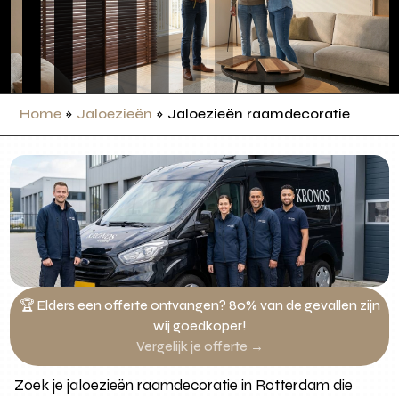
Home
»
Jaloezieën
»
Jaloezieën raamdecoratie
🏆 Elders een offerte ontvangen? 80% van de gevallen zijn
wij goedkoper!
Vergelijk je offerte →
Zoek je jaloezieën raamdecoratie in Rotterdam die