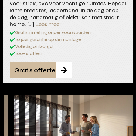
voor strak, pvc voor vochtige ruimtes. Bepaal
lamelbreedtes, ladderband, in de dag of op
de dag, handmatig of elektrisch met smart
home. […]
Lees meer
Gratis inmeting onder voorwaarden

10 jaar garantie op de montage

Volledig ontzorgd

100+ stoffen

Gratis offerte
