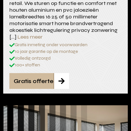
retail. We sturen op functie en comfort met
houten aluminium en pvc jaloezieën
lamelbreedtes 16 25 of 50 millimeter
motorisatie smart home brandvertragend
akoestiek lichtregulering privacy zonwering
[…]
Lees meer
Gratis inmeting onder voorwaarden

10 jaar garantie op de montage

Volledig ontzorgd

100+ stoffen

Gratis offerte
