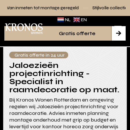
ot montage geregeld
Stijlvolle collecties voor elk interieur
NL
EN
Gratis offerte

Gratis offerte in 24 uur
Jaloezieën
projectinrichting -
Specialist in
raamdecoratie op maat.
Bij Kronos Wonen Rotterdam en omgeving
regelen wij Jaloezieën projectinrichting voor
raamdecoratie. Advies inmeten planning
montage onderhoud met grip op budget en
levertijd voor kantoor horeca zorg onderwijs