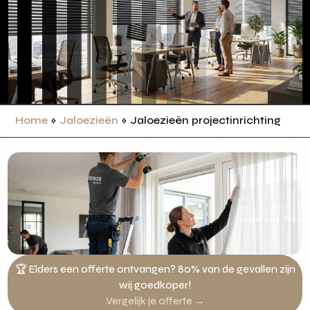
Home
»
Jaloezieën
»
Jaloezieën projectinrichting
🏆 Elders een offerte ontvangen? 80% van de gevallen zijn
wij goedkoper!
Vergelijk je offerte →