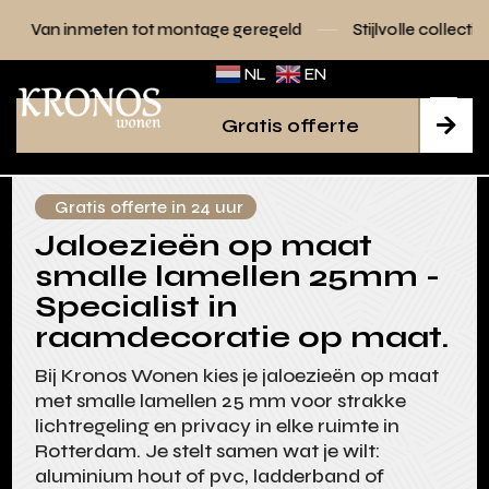
t montage geregeld
Stijlvolle collecties voor elk interieur
NL
EN
Gratis offerte

Gratis offerte in 24 uur
Jaloezieën op maat
smalle lamellen 25mm -
Specialist in
raamdecoratie op maat.
Bij Kronos Wonen kies je jaloezieën op maat
met smalle lamellen 25 mm voor strakke
lichtregeling en privacy in elke ruimte in
Rotterdam. Je stelt samen wat je wilt:
aluminium hout of pvc, ladderband of