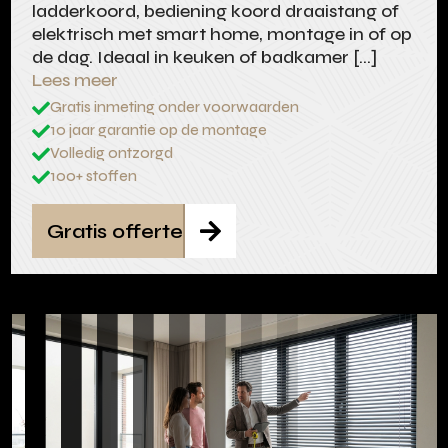
ladderkoord, bediening koord draaistang of
elektrisch met smart home, montage in of op
de dag. Ideaal in keuken of badkamer […]
Lees meer
Gratis inmeting onder voorwaarden

10 jaar garantie op de montage

Volledig ontzorgd

100+ stoffen

Gratis offerte
