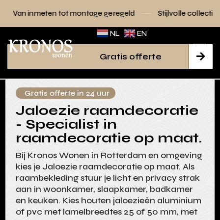
ot montage geregeld
Stijlvolle collecties voor elk interieur
NL
EN
Gratis offerte

Gratis offerte in 24 uur
Jaloezie raamdecoratie
- Specialist in
raamdecoratie op maat.
Bij Kronos Wonen in Rotterdam en omgeving
kies je Jaloezie raamdecoratie op maat. Als
raambekleding stuur je licht en privacy strak
aan in woonkamer, slaapkamer, badkamer
en keuken. Kies houten jaloezieën aluminium
of pvc met lamelbreedtes 25 of 50 mm, met