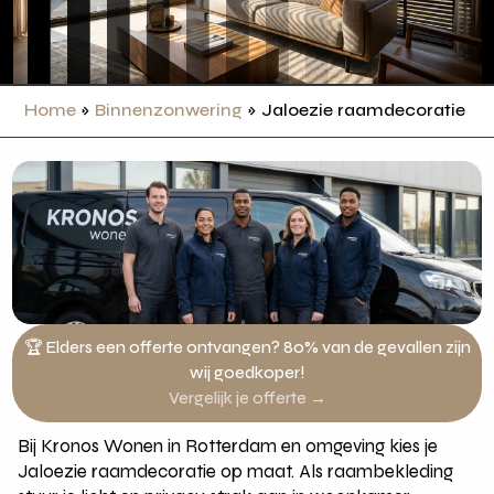
Home
»
Binnenzonwering
»
Jaloezie raamdecoratie
🏆 Elders een offerte ontvangen? 80% van de gevallen zijn
wij goedkoper!
Vergelijk je offerte →
Bij Kronos Wonen in Rotterdam en omgeving kies je
Jaloezie raamdecoratie op maat. Als raambekleding