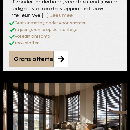
of zonder ladderband, vochtbestendig waar
nodig en kleuren die kloppen met jouw
interieur. We […]
Lees meer
Gratis inmeting onder voorwaarden

10 jaar garantie op de montage

Volledig ontzorgd

100+ stoffen

Gratis offerte
