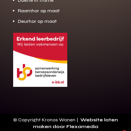
Duette in frame
Raamhor op maat
Deurhor op maat
Gratis offerte
M
op maat?
Binnen 24 uur jouw gratis offerte
10 jaar garantie op de montage
Gratis inmeting (voorwaarden)
Volledig ontzorgd
Wij werken landelijk
© Copyright Kronos Wonen |
Website laten
100+ stoffen
maken door Flexamedia