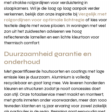
met strakke rolgordijnen voor verduistering in
slaapkamers. Wil je die laag op laag aanpak verder
verkennen, bekijk dan onze inspiratie bij
Vergelijk met
rolgordijnen voor optimale lichtregie
of kies voor
textiele diepte met wave plooien. In woningen met veel
zon uit het zuidwesten adviseren we hoog
reflecterende lamellen en een lichte kleurtoon voor
thermisch comfort.
Duurzaamheid garantie en
onderhoud
Met gecertificeerde houtsoorten en coatings met lage
emissie kies je duurzaam. Aluminium is volledig
recyclebaar en gaat lang mee. We leveren honderden
kleuren en structuren zodat je nooit concessies doet
aan stijl. Onze totaalservice meet maakt en monteert,
met gratis inmeten onder voorwaarden, meer dan 1000
tevreden klanten en 15 jaar ervaring voor zowel zakelijk
als particulier in de regio. Reiniging gaat eenvoudig met