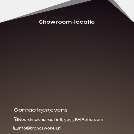
Showroom-locatie
Contactgegevens

Noordmolenstraat 61B, 3035 RH Rotterdam

info@kronoswonen.nl