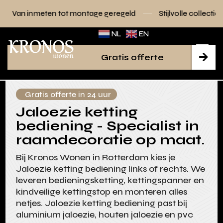
 tot montage geregeld
Stijlvolle collecties voor elk interie
NL
EN
Gratis offerte

Gratis offerte in 24 uur
Jaloezie ketting
bediening - Specialist in
raamdecoratie op maat.
Bij Kronos Wonen in Rotterdam kies je
Jaloezie ketting bediening links of rechts. We
leveren bedieningsketting, kettingspanner en
kindveilige kettingstop en monteren alles
netjes. Jaloezie ketting bediening past bij
aluminium jaloezie, houten jaloezie en pvc