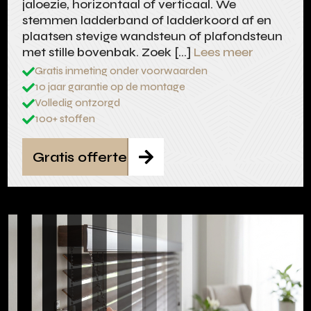
jaloezie, horizontaal of verticaal. We
stemmen ladderband of ladderkoord af en
plaatsen stevige wandsteun of plafondsteun
met stille bovenbak. Zoek […]
Lees meer
Gratis inmeting onder voorwaarden

10 jaar garantie op de montage

Volledig ontzorgd

100+ stoffen

Gratis offerte
