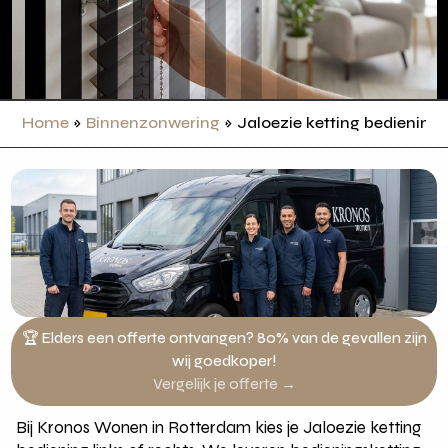
Home
»
Binnenzonwering
»
Jaloezie ketting bediening
🏆 Elders een offerte ontvangen? 80% van de gevallen zijn
wij goedkoper!
Vergelijk je offerte →
Bij Kronos Wonen in Rotterdam kies je Jaloezie ketting