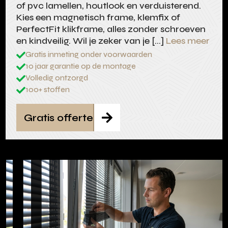
of pvc lamellen, houtlook en verduisterend.
Kies een magnetisch frame, klemfix of
PerfectFit klikframe, alles zonder schroeven
en kindveilig. Wil je zeker van je […]
Lees meer
Gratis inmeting onder voorwaarden

10 jaar garantie op de montage

Volledig ontzorgd

100+ stoffen

Gratis offerte
