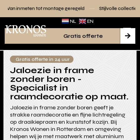
tot montage geregeld
Stijlvolle collecties voor elk interieu
NL
EN
Gratis offerte

Gratis offerte in 24 uur
Jaloezie in frame
zonder boren -
Specialist in
raamdecoratie op maat.
Jaloezie in frame zonder boren geeft je
strakke raamdecoratie en fijne lichtregeling
op draaikiepraam en kunststof kozijn. Bij
Kronos Wonen in Rotterdam en omgeving
helpen wij je met maatwerk met aluminium