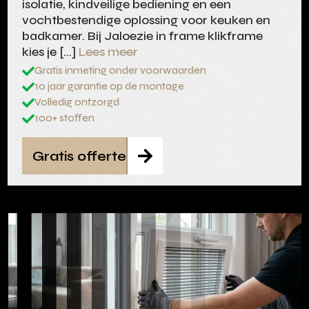
isolatie, kindveilige bediening en een
vochtbestendige oplossing voor keuken en
badkamer. Bij Jaloezie in frame klikframe
kies je […]
Lees meer
Gratis inmeting onder voorwaarden

10 jaar garantie op de montage

Volledig ontzorgd

100+ stoffen

Gratis offerte
