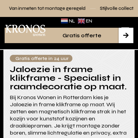
 tot montage geregeld
Stijlvolle collecties voor elk interieu
NL
EN
Gratis offerte

Gratis offerte in 24 uur
Jaloezie in frame
klikframe - Specialist in
raamdecoratie op maat.
Bij Kronos Wonen in Rotterdam kies je
Jaloezie in frame klikframe op maat. Wij
zetten een magnetisch klikframe strak in het
kozijn voor kunststof kozijnen en
draaikiepramen. Je krijgt montage zonder
boren, slimme lichtregulatie en privacy, extra