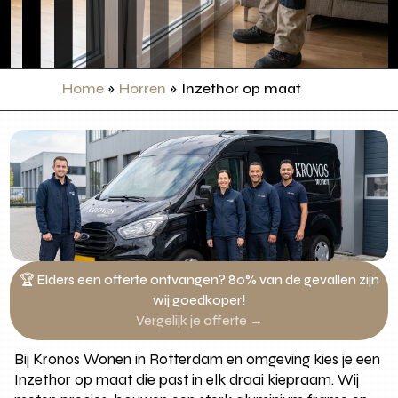
Home
»
Horren
»
Inzethor op maat
🏆 Elders een offerte ontvangen? 80% van de gevallen zijn
wij goedkoper!
Vergelijk je offerte →
Bij Kronos Wonen in Rotterdam en omgeving kies je een
Inzethor op maat die past in elk draai kiepraam. Wij