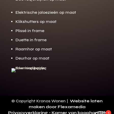
Elektrische jaloezieën op maat
Klikshutters op maat
Plissé in frame
Duette in frame
Gratis offerte
M
Raamhor op maat
op maat?
Deurhor op maat
Binnen 24 uur jouw gratis offerte
10 jaar garantie op de montage
Gratis inmeting (voorwaarden)
Volledig ontzorgd
Wij werken landelijk
© Copyright Kronos Wonen |
Website laten
100+ stoffen
maken door Flexamedia
Privacyverklaring
- Kamer van koophandel:
1