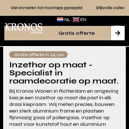
en tot montage geregeld
Stijlvolle collecties voor elk inte
NL
EN
Gratis offerte

Gratis offerte in 24 uur
Inzethor op maat -
Specialist in
raamdecoratie op maat.
Bij Kronos Wonen in Rotterdam en omgeving
kies je een Inzethor op maat die past in elk
draai kiepraam. Wij meten precies, bouwen
een sterk aluminium frame en plaatsen
fijnmazig gaas of pollengaas. Inzethor op
maat voor kunststof hout en aluminium