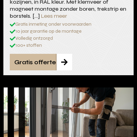
kozijnen, in RAL kleur. Met klemveer of
magneet montage zonder boren, trekstrip en
borstels. […]
Lees meer
Gratis inmeting onder voorwaarden

10 jaar garantie op de montage

Volledig ontzorgd

100+ stoffen

Gratis offerte
