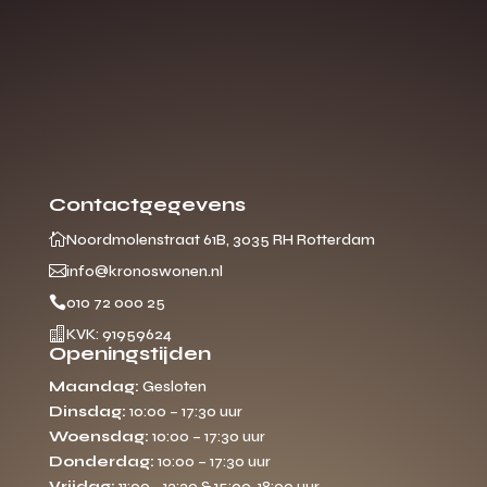
Contactgegevens

Noordmolenstraat 61B, 3035 RH Rotterdam

info@kronoswonen.nl

010 72 000 25

KVK: 91959624
Openingstijden
Maandag:
Gesloten
Dinsdag:
10:00 – 17:30 uur
Woensdag:
10:00 – 17:30 uur
Donderdag:
10:00 – 17:30 uur
Vrijdag:
11:00 - 13:30 & 15:00-18:00 uur