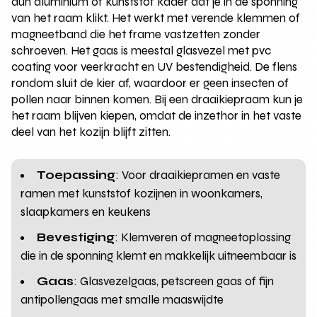
dun aluminium of kunststof kader dat je in de sponning
van het raam klikt. Het werkt met verende klemmen of
magneetband die het frame vastzetten zonder
schroeven. Het gaas is meestal glasvezel met pvc
coating voor veerkracht en UV bestendigheid. De flens
rondom sluit de kier af, waardoor er geen insecten of
pollen naar binnen komen. Bij een draaikiepraam kun je
het raam blijven kiepen, omdat de inzethor in het vaste
deel van het kozijn blijft zitten.
Toepassing
: Voor draaikiepramen en vaste
ramen met kunststof kozijnen in woonkamers,
slaapkamers en keukens
Bevestiging
: Klemveren of magneetoplossing
die in de sponning klemt en makkelijk uitneembaar is
Gaas
: Glasvezelgaas, petscreen gaas of fijn
antipollengaas met smalle maaswijdte