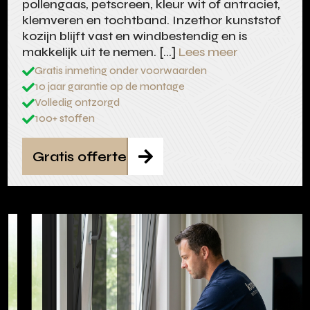
pollengaas, petscreen, kleur wit of antraciet,
klemveren en tochtband. Inzethor kunststof
kozijn blijft vast en windbestendig en is
makkelijk uit te nemen. […]
Lees meer
Gratis inmeting onder voorwaarden

10 jaar garantie op de montage

Volledig ontzorgd

100+ stoffen

Gratis offerte
