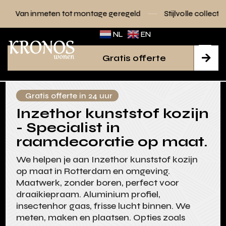
ot montage geregeld
Stijlvolle collecties voor elk interieur
NL
EN
Gratis offerte

Gratis offerte in 24 uur
Inzethor kunststof kozijn
- Specialist in
raamdecoratie op maat.
We helpen je aan Inzethor kunststof kozijn
op maat in Rotterdam en omgeving.
Maatwerk, zonder boren, perfect voor
draaikiepraam. Aluminium profiel,
insectenhor gaas, frisse lucht binnen. We
meten, maken en plaatsen. Opties zoals