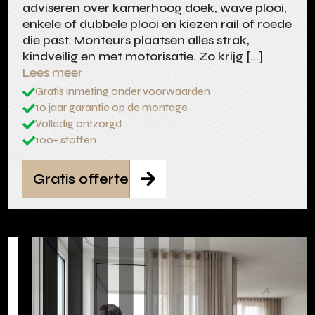
adviseren over kamerhoog doek, wave plooi,
enkele of dubbele plooi en kiezen rail of roede
die past. Monteurs plaatsen alles strak,
kindveilig en met motorisatie. Zo krijg […]
Lees meer
Gratis inmeting onder voorwaarden

10 jaar garantie op de montage

Volledig ontzorgd

100+ stoffen

Gratis offerte
