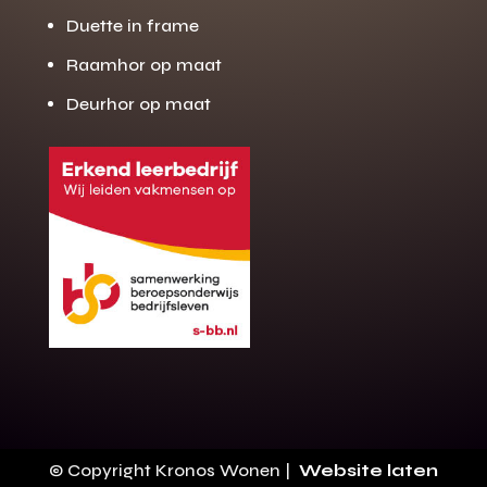
Duette in frame
Raamhor op maat
Deurhor op maat
Gratis offerte
M
op maat?
Binnen 24 uur jouw gratis offerte
10 jaar garantie op de montage
Gratis inmeting (voorwaarden)
Volledig ontzorgd
Wij werken landelijk
© Copyright Kronos Wonen |
Website laten
100+ stoffen