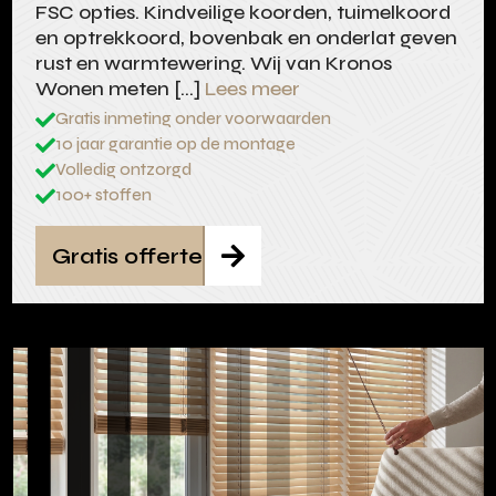
FSC opties. Kindveilige koorden, tuimelkoord
en optrekkoord, bovenbak en onderlat geven
rust en warmtewering. Wij van Kronos
Wonen meten […]
Lees meer
Gratis inmeting onder voorwaarden

10 jaar garantie op de montage

Volledig ontzorgd

100+ stoffen

Gratis offerte
