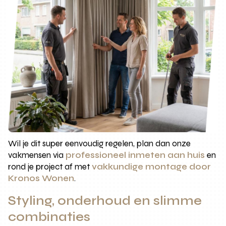
Wil je dit super eenvoudig regelen, plan dan onze
vakmensen via
professioneel inmeten aan huis
en
rond je project af met
vakkundige montage door
Kronos Wonen
.
Styling, onderhoud en slimme
combinaties