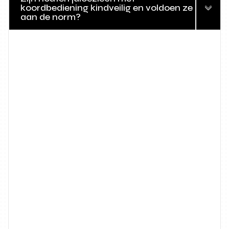
koordbediening kindveilig en voldoen ze
aan de norm?