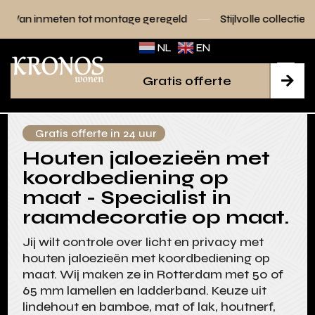
tot montage geregeld
Stijlvolle collecties voor elk interieur
NL
EN
Gratis offerte

Gratis offerte in 24 uur
Houten jaloezieën met
koordbediening op
maat - Specialist in
raamdecoratie op maat.
Jij wilt controle over licht en privacy met
houten jaloezieën met koordbediening op
maat. Wij maken ze in Rotterdam met 50 of
65 mm lamellen en ladderband. Keuze uit
lindehout en bamboe, mat of lak, houtnerf,