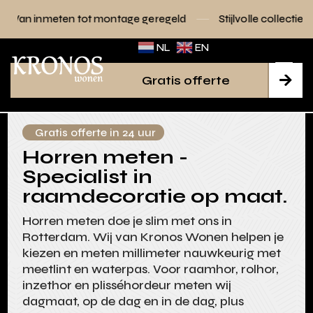
tot montage geregeld
Stijlvolle collecties voor elk interieur
NL
EN
Gratis offerte

Gratis offerte in 24 uur
Horren meten -
Specialist in
raamdecoratie op maat.
Horren meten doe je slim met ons in
Rotterdam. Wij van Kronos Wonen helpen je
kiezen en meten millimeter nauwkeurig met
meetlint en waterpas. Voor raamhor, rolhor,
inzethor en plisséhordeur meten wij
dagmaat, op de dag en in de dag, plus