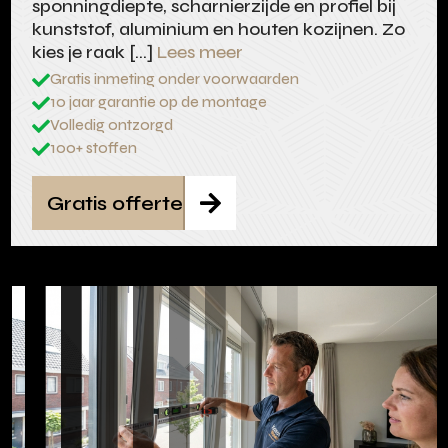
sponningdiepte, scharnierzijde en profiel bij
kunststof, aluminium en houten kozijnen. Zo
kies je raak […]
Lees meer
Gratis inmeting onder voorwaarden

10 jaar garantie op de montage

Volledig ontzorgd

100+ stoffen

Gratis offerte
