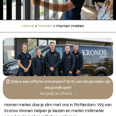
Home
»
Horren
»
Horren meten
🏆 Elders een offerte ontvangen? 80% van de gevallen zijn
wij goedkoper!
Vergelijk je offerte →
Horren meten doe je slim met ons in Rotterdam. Wij van
Kronos Wonen helpen je kiezen en meten millimeter