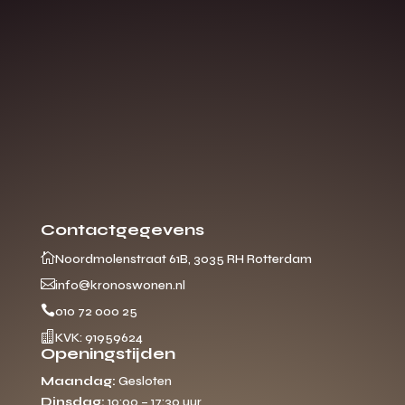
Contactgegevens

Noordmolenstraat 61B, 3035 RH Rotterdam

info@kronoswonen.nl

010 72 000 25

KVK: 91959624
Openingstijden
Maandag:
Gesloten
Dinsdag:
10:00 – 17:30 uur