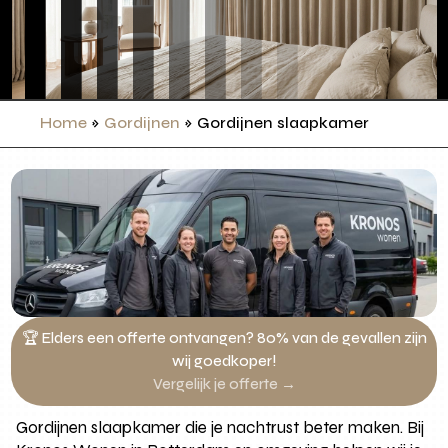
Home
»
Gordijnen
»
Gordijnen slaapkamer
🏆 Elders een offerte ontvangen? 80% van de gevallen zijn
wij goedkoper!
Vergelijk je offerte →
Gordijnen slaapkamer die je nachtrust beter maken. Bij