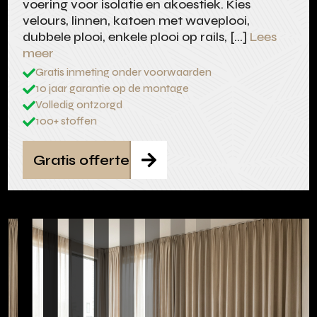
voering voor isolatie en akoestiek. Kies
velours, linnen, katoen met waveplooi,
dubbele plooi, enkele plooi op rails, […]
Lees
meer
Gratis inmeting onder voorwaarden

10 jaar garantie op de montage

Volledig ontzorgd

100+ stoffen

Gratis offerte
