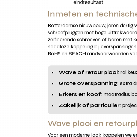
eindresultaat.
Inmeten en technisch
Rotterdamse nieuwbouw, jaren dertig w
schroefpluggen met hoge uittrekwaarde.
zelfborende schroeven of boren met koe
naadloze koppeling bij overspanningen
RoHS en REACH randvoorwaarden voor
Wave of retourplooi
: railke
Grote overspanning
: extra 
Erkers en koof
: maatradius bo
Zakelijk of particulier
: projec
Wave plooi en retourpl
Voor een moderne look koppelen we een