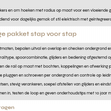
erkers en om hoeken met radius op maat voor een vloeiende g
iend voor dagelijks gemak of stil elektrisch met geïntegree
e pakket stap voor stap
tmaten, bepalen uitval en overlap en checken ondergrond e
or railtype, spoorcombinatie, glijders en bediening afgestemd 
en de rail op maat met bochten, koppelingen en afwerking p
iste pluggen en schroeven per ondergrond en controle op leid
sen, stevig verankeren, soepel afstellen van glijders en eind
jnen in, testen de loop en geven onderhoudstips met 10 jaar
vragen