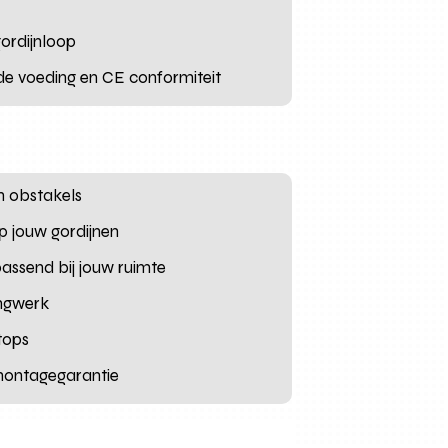
ordijnloop
rde voeding en CE conformiteit
n obstakels
op jouw gordijnen
assend bij jouw ruimte
ingwerk
stops
 montagegarantie