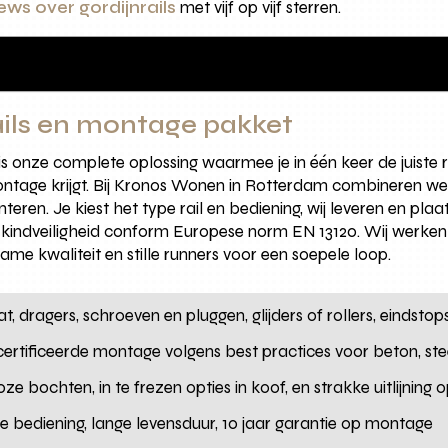
ws over gordijnrails
met vijf op vijf sterren.
rails en montage pakket
 onze complete oplossing waarmee je in één keer de juiste rail
ontage krijgt. Bij Kronos Wonen in Rotterdam combineren w
eren. Je kiest het type rail en bediening, wij leveren en pl
n kindveiligheid conform Europese norm EN 13120. Wij werk
me kwaliteit en stille runners voor een soepele loop.
aat, dragers, schroeven en pluggen, glijders of rollers, einds
certificeerde montage volgens best practices voor beton, ste
oze bochten, in te frezen opties in koof, en strakke uitlijning
ige bediening, lange levensduur, 10 jaar garantie op montage