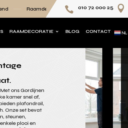

010 72 000 25

mdecoratie volledig op maat
Persoonlijk advi
NS
RAAMDECORATIE
BLOG
CONTACT
NL
ontage
at.
 Met ons Gordijnen
ke kamer snel af,
ieden plafondrail,
ch. Onze set bevat
en, steunen,
enkele plooi en