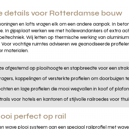
e details voor Rotterdamse bouw
oningen en lofts vragen elk om een andere aanpak. In beto
 In gipsplaat werken we met hollewandankers of extra achte
ltechniek. Wij letten op thermische werking van aluminium, u
. Voor vochtige ruimtes adviseren we geanodiseerde profiel
 materialen.
uze afgestemd op plooihoogte en stapbreedte voor een strak
dragers, koppelingen of versterkte profielen om doorbuigen
chten en lage profielen die mooi wegvallen in koof of plafo
trails voor hotels en kantoren of stijlvolle railroedes voor thui
ooi perfect op rail
 wave plooi systeem aan een speciaal railprofiel met wave 