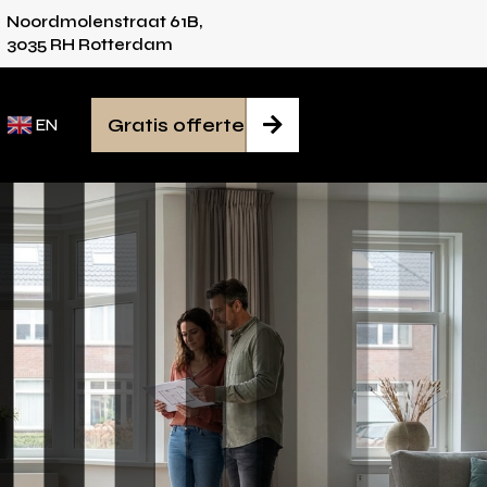
Noordmolenstraat 61B,
es voor iedere ruimte
Van inmeten tot monta
3035 RH Rotterdam
Gratis offerte

EN