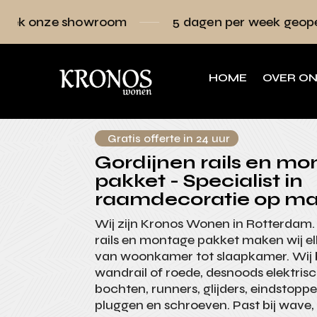
wroom
5 dagen per week geopend
Raa
HOME
OVER O
Gratis offerte in 24 uur
Gordijnen rails en m
pakket - Specialist in
raamdecoratie op ma
Wij zijn Kronos Wonen in Rotterdam.
rails en montage pakket maken wij el
van woonkamer tot slaapkamer. Wij b
wandrail of roede, desnoods elektris
bochten, runners, glijders, eindstopp
pluggen en schroeven. Past bij wave, 