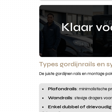
Klaar v
Types gordijnrails en s
De juiste gordijnen rails en montage pak
Plafondrails
: minimalistische 
Wandrails
: stevige dragers voo
Enkel dubbel of drievoudig