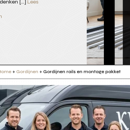
 denken […]
Lees
n
Home
»
Gordijnen
»
Gordijnen rails en montage pakket