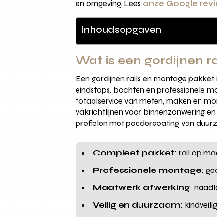
en omgeving. Lees
onze Google revie
Inhoudsopgaven
Wat is een gordijnen 
Een gordijnen rails en montage pakket is
eindstops, bochten en professionele m
totaalservice van meten, maken en mont
vakrichtlijnen voor binnenzonwering e
profielen met poedercoating van duurza
Compleet pakket
: rail op m
Professionele montage
: ge
Maatwerk afwerking
: naadl
Veilig en duurzaam
: kindveil