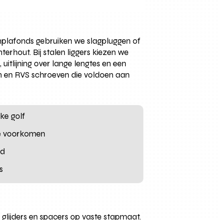
nplafonds gebruiken we slagpluggen of
rhout. Bij stalen liggers kiezen we
itlijning over lange lengtes en een
en en RVS schroeven die voldoen aan
ke golf
 te voorkomen
nd
s
glijders en spacers op vaste stapmaat.