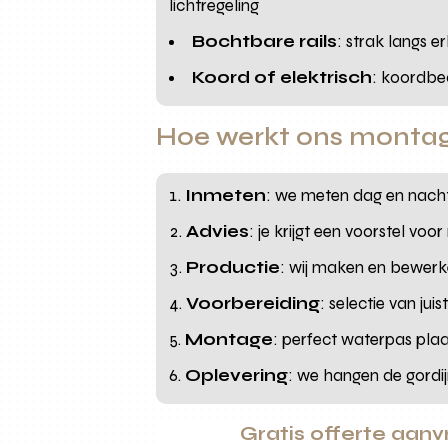
lichtregeling
Bochtbare rails
: strak langs 
Koord of elektrisch
: koordbed
Hoe werkt ons montag
Inmeten
: we meten dag en nach
Advies
: je krijgt een voorstel vo
Productie
: wij maken en bewerk
Voorbereiding
: selectie van ju
Montage
: perfect waterpas plaat
Oplevering
: we hangen de gordi
Gratis offerte aan