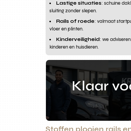
Lastige situaties
: schuine dak
sluiting zonder slepen.
Rails of roede
: valmaat startp
vloer en plinten.
Kinderveiligheid
: we advisere
kinderen en huisdieren.
Klaar v
Stoffen plooien rails e