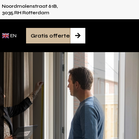
Noordmolenstraat 61B,
es voor iedere ruimte
Van inmeten tot monta
3035 RH Rotterdam
Gratis offerte

EN