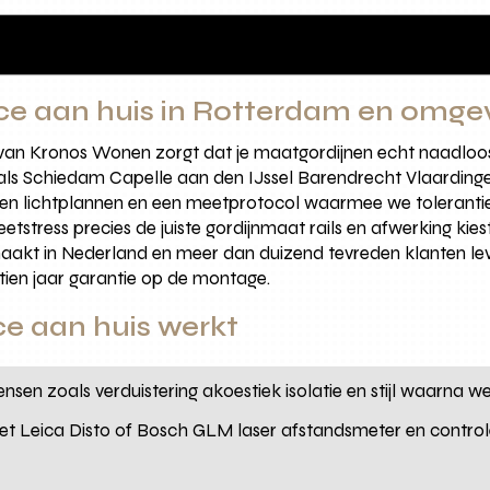
ce aan huis in Rotterdam en omge
 van Kronos Wonen zorgt dat je maatgordijnen echt naadloos
s Schiedam Capelle aan den IJssel Barendrecht Vlaardingen R
alen lichtplannen en een meetprotocol waarmee we toleranti
eetstress precies de juiste gordijnmaat rails en afwerking k
gemaakt in Nederland en meer dan duizend tevreden klanten le
tien jaar garantie op de montage.
e aan huis werkt
wensen zoals verduistering akoestiek isolatie en stijl waarna 
met Leica Disto of Bosch GLM laser afstandsmeter en contr