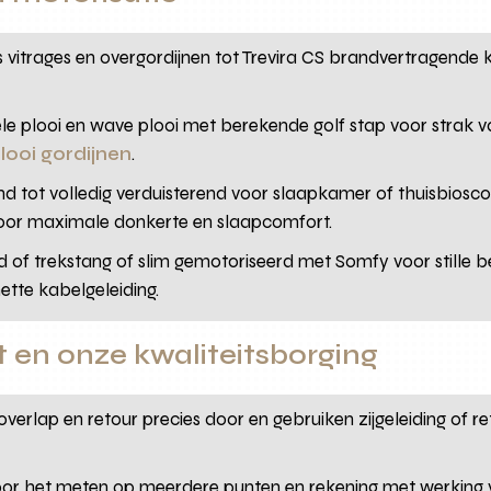
s vitrages en overgordijnen tot Trevira CS brandvertragende
ele plooi en wave plooi met berekende golf stap voor strak v
looi gordijnen
.
end tot volledig verduisterend voor slaapkamer of thuisbiosc
or maximale donkerte en slaapcomfort.
 of trekstang of slim gemotoriseerd met Somfy voor stille 
nette kabelgeleiding.
t en onze kwaliteitsborging
overlap en retour precies door en gebruiken zijgeleiding of 
oor het meten op meerdere punten en rekening met werking 