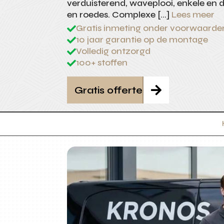
verduisterend, waveplooi, enkele en du
en roedes. Complexe […]
Lees meer
Gratis inmeting onder voorwaarde

10 jaar garantie op de montage

Volledig ontzorgd

100+ stoffen

Gratis offerte
