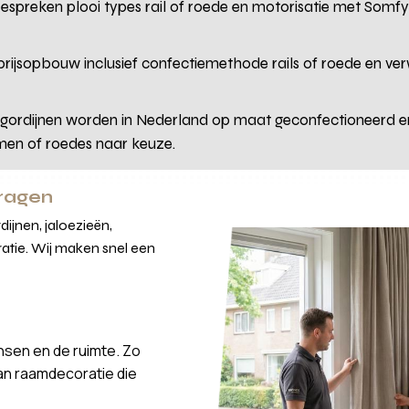
 bespreken plooi types rail of roede en motorisatie met So
 prijsopbouw inclusief confectiemethode rails of roede en ver
 gordijnen worden in Nederland op maat geconfectioneerd 
men of roedes naar keuze.
vragen
ijnen, jaloezieën,
atie. Wij maken snel een
nsen en de ruimte. Zo
van raamdecoratie die