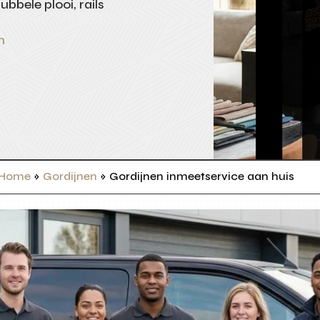
bbele plooi, rails
n
Home
»
Gordijnen
»
Gordijnen inmeetservice aan huis