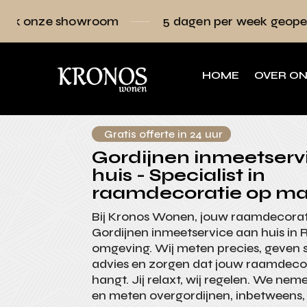
wroom
5 dagen per week geopend
Raa
HOME
OVER O
Gratis offerte in 24 uur
Gordijnen inmeetserv
huis - Specialist in
raamdecoratie op ma
Bij Kronos Wonen, jouw raamdecoratie
Gordijnen inmeetservice aan huis in
omgeving. Wij meten precies, geven sti
advies en zorgen dat jouw raamdecor
hangt. Jij relaxt, wij regelen. We ne
en meten overgordijnen, inbetweens, 