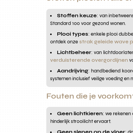
Stoffen keuze
: van inbetween
Standard 100 voor gezond wonen.
Plooi types
: enkele plooi dubb
ontdek onze
strak geleide wave p
Lichtbeheer
: van lichtdoorlat
verduisterende overgordijnen
vo
Aandrijving
: handbediend koord
systemen inclusief veilige voeding en 
Fouten die je voorkom
Geen lichtkieren
: we rekenen 
hinderlijk strooilicht ervaart.
Geen slepen op de vloer
: d