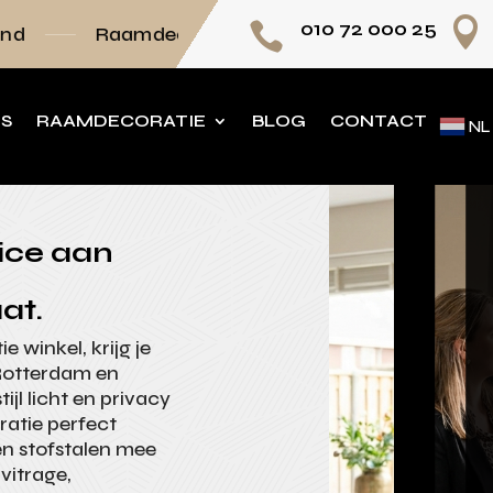

010 72 000 25

mdecoratie volledig op maat
Persoonlijk advi
NS
RAAMDECORATIE
BLOG
CONTACT
NL
ice aan
at.
 winkel, krijg je
 Rotterdam en
jl licht en privacy
atie perfect
men stofstalen mee
vitrage,