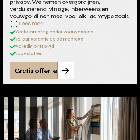
privacy. We nemen overgordijnen,
verduisterend, vitrage, inbetweens en
vouwgordijnen mee. Voor elk raamtype zoals
[…]
Lees meer
Gratis inmeting onder voorwaarden

10 jaar garantie op de montage

Volledig ontzorgd

100+ stoffen

Gratis offerte
