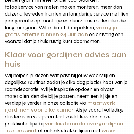
bieden gratis inmeten onder voorwaarden,
totaalservice van meten maken monteren, meer dan
duizend tevreden klanten en langdurige service met tien
jaar garantie op montage en duurzame materialen die
lang meegaan. Wil je direct doorpakken,
vraag je
gratis offerte binnen 24 uur aan
en ontvang een
voorstel dat je thuis rustig kunt doornemen.
Klaar voor gordijnen advies aan
huis
Wij helpen je kiezen wat past bij jouw woonstijl en
dagelijkse routines zodat je elke dag plezier hebt van je
raamdecoratie. Wil je inspiratie opdoen en alvast
materialen zien die bij je passen, neem een kijkje en
verdiep je verder in onze collectie via
maatwerk
gordijnen voor elke kamer
. Als je vooral volledige
duisternis en slaapcomfort zoekt, lees dan onze
praktische tips bij
verduisterende overgordijnen
100 procent
of ontdek strakke lijnen met
wave