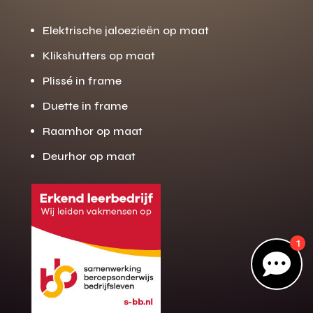
Elektrische jaloezieën op maat
Gratis offerte
Klikshutters op maat
M
op maat?
Plissé in frame
Binnen 24 uur jouw gratis offerte
Duette in frame
10 jaar garantie op de montage
Raamhor op maat
Gratis inmeting (voorwaarden)
Deurhor op maat
Volledig ontzorgd
Wij werken landelijk
100+ stoffen
1
Gratis offerte

Direct bellen