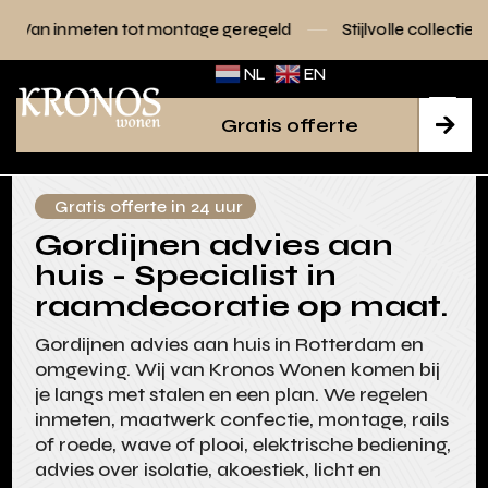
ot montage geregeld
Stijlvolle collecties voor elk interieur
NL
EN
Gratis offerte

Gratis offerte in 24 uur
Gordijnen advies aan
huis - Specialist in
raamdecoratie op maat.
Gordijnen advies aan huis in Rotterdam en
omgeving. Wij van Kronos Wonen komen bij
je langs met stalen en een plan. We regelen
inmeten, maatwerk confectie, montage, rails
of roede, wave of plooi, elektrische bediening,
advies over isolatie, akoestiek, licht en