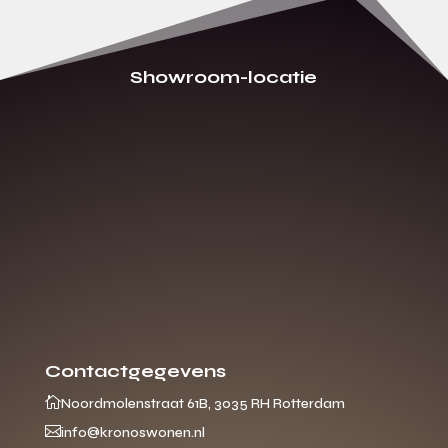
Showroom-locatie
Contactgegevens

Noordmolenstraat 61B, 3035 RH Rotterdam

info@kronoswonen.nl