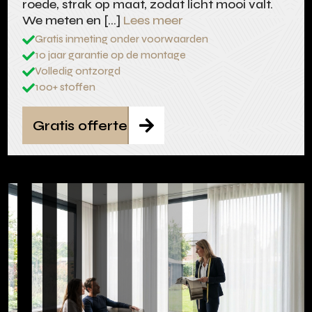
roede, strak op maat, zodat licht mooi valt.
We meten en […]
Lees meer
Gratis inmeting onder voorwaarden

10 jaar garantie op de montage

Volledig ontzorgd

100+ stoffen

Gratis offerte
