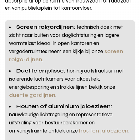
absorptie af op de ruimte van trouwzaal tot raadzaal
en van publieksplein tot kantoorvloer.
Screen rolgordijnen
: technisch doek met
zicht naar buiten voor daglichtsturing en lagere
warmtelast ideaal in open kantoren en
vergaderruimtes neem een kijkje bij onze
screen
rolgordijnen
.
Duette en plisse
: honingraatstructuur met
isolerende luchtkamers voor akoestiek,
energiebesparing en strakke lijnen bekijk onze
duette gordijnen
.
Houten of aluminium jaloezieen
:
nauwkeurige lichtregeling en representatieve
uitstraling voor bestuurderskamer en
ontvangstruimte ontdek onze
houten jaloezieen
.