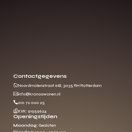
Contactgegevens

Noordmolenstraat 61B, 3035 RH Rotterdam

info@kronoswonen.nl

010 72 000 25

KVK: 91959624
Openingstijden
Maandag:
Gesloten