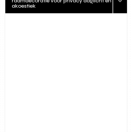
raamdecoratie voor privacy daglicht en
akoestiek