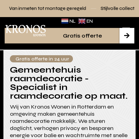
tot montage geregeld
Stijlvolle collecties voor elk interieu
NL
EN
Gratis offerte

Gratis offerte in 24 uur
Gemeentehuis
raamdecoratie -
Specialist in
raamdecoratie op maat.
Wij van Kronos Wonen in Rotterdam en
omgeving maken gemeentehuis
raamdecoratie makkelijk. We sturen
daglicht, verhogen privacy en besparen
energie voor balie en wachtruimte met snelle