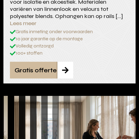
voor isolatie en akoestiek. Materialen
variëren van linnenlook en velours tot
polyester blends. Ophangen kan op rails […]
Lees meer
Gratis inmeting onder voorwaarden

10 jaar garantie op de montage

Volledig ontzorgd

100+ stoffen

Gratis offerte
