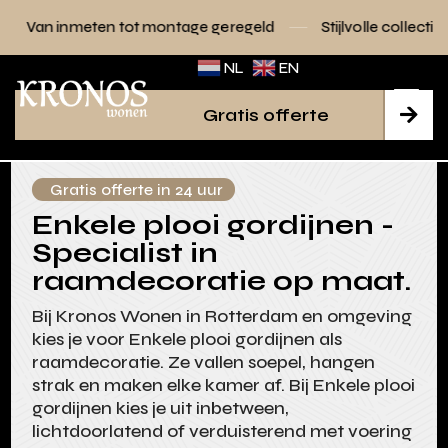
tot montage geregeld
Stijlvolle collecties voor elk interieu
NL
EN
Gratis offerte

Gratis offerte in 24 uur
Enkele plooi gordijnen -
Specialist in
raamdecoratie op maat.
Bij Kronos Wonen in Rotterdam en omgeving
kies je voor Enkele plooi gordijnen als
raamdecoratie. Ze vallen soepel, hangen
strak en maken elke kamer af. Bij Enkele plooi
gordijnen kies je uit inbetween,
lichtdoorlatend of verduisterend met voering