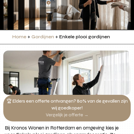
Home
»
Gordijnen
»
Enkele plooi gordijnen
🏆 Elders een offerte ontvangen? 80% van de gevallen zijn
wij goedkoper!
Vergelijk je offerte →
Bij Kronos Wonen in Rotterdam en omgeving kies je