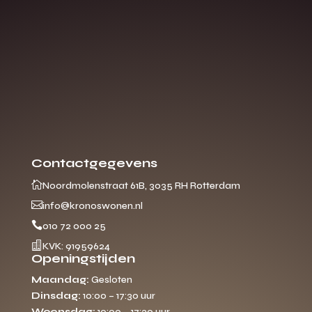
Contactgegevens

Noordmolenstraat 61B, 3035 RH Rotterdam

info@kronoswonen.nl

010 72 000 25

KVK: 91959624
Openingstijden
Maandag:
Gesloten
Dinsdag:
10:00 – 17:30 uur
Woensdag:
10:00 – 17:30 uur