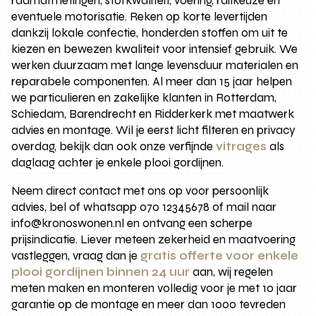
raamafmetingen, stofkwaliteit, voering, railkeuze en
eventuele motorisatie. Reken op korte levertijden
dankzij lokale confectie, honderden stoffen om uit te
kiezen en bewezen kwaliteit voor intensief gebruik. We
werken duurzaam met lange levensduur materialen en
reparabele componenten. Al meer dan 15 jaar helpen
we particulieren en zakelijke klanten in Rotterdam,
Schiedam, Barendrecht en Ridderkerk met maatwerk
advies en montage. Wil je eerst licht filteren en privacy
overdag, bekijk dan ook onze verfijnde
vitrages
als
daglaag achter je enkele plooi gordijnen.
Neem direct contact met ons op voor persoonlijk
advies, bel of whatsapp 070 12345678 of mail naar
info@kronoswonen.nl en ontvang een scherpe
prijsindicatie. Liever meteen zekerheid en maatvoering
vastleggen, vraag dan je
gratis offerte voor enkele
plooi gordijnen binnen 24 uur
aan, wij regelen
meten maken en monteren volledig voor je met 10 jaar
garantie op de montage en meer dan 1000 tevreden