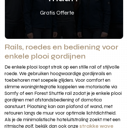
Gratis Offerte
Rails, roedes en bediening voor
enkele plooi gordijnen
De enkele plooi loopt strak op een stille rail of stijlvolle
roede. We gebruiken hoogwaardige gordijnrails en
toebehoren met soepele glijders. Voor comfort en
slimme woningintegratie koppelen we motorisatie via
Somfy of een Forest Shuttle rail zodat je je enkele plooi
gordijnen met afstandsbediening of domotica
aanstuurt. Plaatsing kan aan plafond of wand, met
retouren langs de muur voor optimale lichtdichtheid.
Als je de minimalistische hoteluitstraling zoekt met een
ritmische golf, bekijk dan ook onze
strakke wave