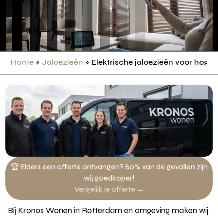
Home
»
Jaloezieën
»
Elektrische jaloezieën voor hoge
🏆 Elders een offerte ontvangen? 80% van de gevallen zijn
wij goedkoper!
Vergelijk je offerte →
Bij Kronos Wonen in Rotterdam en omgeving maken wij