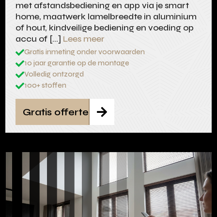
met afstandsbediening en app via je smart
home, maatwerk lamelbreedte in aluminium
of hout, kindveilige bediening en voeding op
accu of […]
Lees meer
Gratis inmeting onder voorwaarden

10 jaar garantie op de montage

Volledig ontzorgd

100+ stoffen

Gratis offerte
