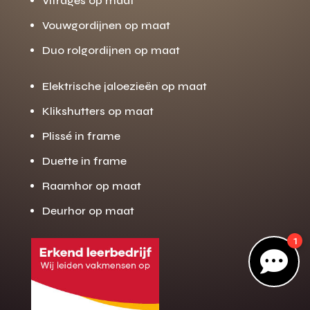
Vitrages op maat
Vouwgordijnen op maat
Duo rolgordijnen op maat
Gratis offerte
M
op maat?
Elektrische jaloezieën op maat
Binnen 24 uur jouw gratis offerte
Klikshutters op maat
10 jaar garantie op de montage
Plissé in frame
Gratis inmeting (voorwaarden)
Duette in frame
Volledig ontzorgd
Raamhor op maat
Wij werken landelijk
Deurhor op maat
100+ stoffen
1
Gratis offerte

Direct bellen