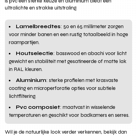
is pvc een sterke keuze en aluminium biedt een
ultralichte en strakke uitstraling.
Lamelbreedtes
: 50 en 65 millimeter zorgen
voor minder banen en een rustig totaalbeeld in hoge
raampartijen.
Houtselectie
: basswood en abachi voor licht
gewicht en stabiliteit met gesatineerde of matte lak
in RAL kleuren.
Aluminium
: sterke profielen met krasvaste
coating en microperforatie opties voor subtiele
lichtfiltering.
Pvc composiet
: maatvast in wisselende
temperaturen en geschikt voor badkamers en serres.
Wil je de natuurlijke look verder verkennen, bekijk dan