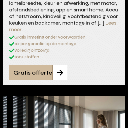
lamelbreedte, kleur en afwerking, met motor,
afstandsbediening, app en smart home. Accu
of netstroom, kindveilig, vochtbestendig voor
keuken en badkamer, montage in of […]
Lees
meer
Gratis inmeting onder voorwaarden

10 jaar garantie op de montage

Volledig ontzorgd

100+ stoffen

Gratis offerte
