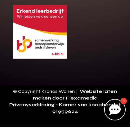
Gratis offerte
M
op maat?
Binnen 24 uur jouw gratis offerte
10 jaar garantie op de montage
Gratis inmeting (voorwaarden)
Volledig ontzorgd
Wij werken landelijk
100+ stoffen
© Copyright Kronos Wonen |
Website laten
maken door Flexamedia
1
Gratis offerte
Privacyverklaring
- Kamer van koophandel:

Direct bellen
91959624