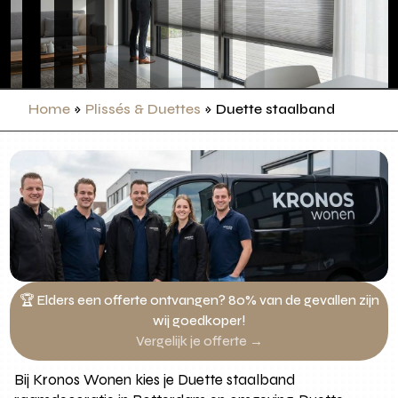
Home
»
Plissés & Duettes
»
Duette staalband
🏆 Elders een offerte ontvangen? 80% van de gevallen zijn
wij goedkoper!
Vergelijk je offerte →
Bij Kronos Wonen kies je Duette staalband