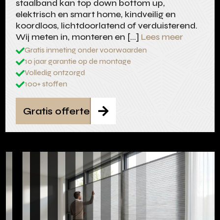
staalband kan top down bottom up,
elektrisch en smart home, kindveilig en
koordloos, lichtdoorlatend of verduisterend.
Wij meten in, monteren en […]
Lees meer
Gratis inmeting onder voorwaarden

10 jaar garantie op de montage

Volledig ontzorgd

100+ stoffen

Gratis offerte
