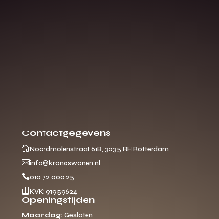
Contactgegevens

Noordmolenstraat 61B, 3035 RH Rotterdam

info@kronoswonen.nl

010 72 000 25

KVK: 91959624
Openingstijden
Maandag:
Gesloten