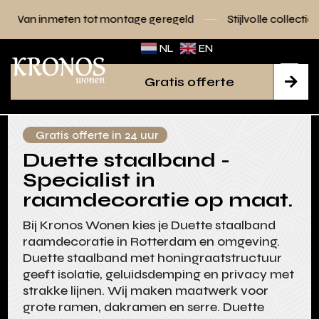
tot montage geregeld
Stijlvolle collecties voor elk interieur
NL
EN
Gratis offerte

Gratis offerte in 24 uur
Duette staalband -
Specialist in
raamdecoratie op maat.
Bij Kronos Wonen kies je Duette staalband
raamdecoratie in Rotterdam en omgeving.
Duette staalband met honingraatstructuur
geeft isolatie, geluidsdemping en privacy met
strakke lijnen. Wij maken maatwerk voor
grote ramen, dakramen en serre. Duette