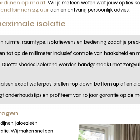
ordijnen op maat
. Wil je meteen weten wat jouw opties k
rend binnen 24 uur
aan en ontvang persoonlijk advies.
aximale isolatie
n ruimte, raamtype, isolatiewens en bediening zodat je precies
ten tot op de millimeter inclusief controle van haaksheid en 
w Duette shades isolerend worden handgemaakt met zorgvuld
aatsen exact waterpas, stellen top down bottom up af en dich
ngt onderhoudstips en profiteert van 10 jaar garantie op de
vragen
ijnen, jaloezieën,
atie. Wij maken snel een