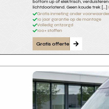
bottom up of elektrisch, verduisteren
lichtdoorlatend. Geen koude trek […]
Gratis inmeting onder voorwaarde

10 jaar garantie op de montage

Volledig ontzorgd

100+ stoffen

Gratis offerte
