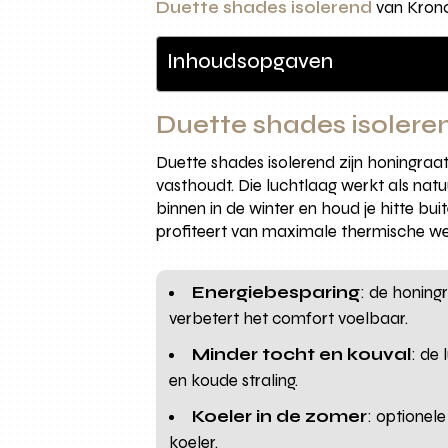
Duette shades isolerend
van Kron
Inhoudsopgaven
Duette shades isolere
Duette shades isolerend zijn honingraat
vasthoudt. Die luchtlaag werkt als natu
binnen in de winter en houd je hitte b
profiteert van maximale thermische wer
Energiebesparing
: de honing
verbetert het comfort voelbaar.
Minder tocht en kouval
: de
en koude straling.
Koeler in de zomer
: optionel
koeler.