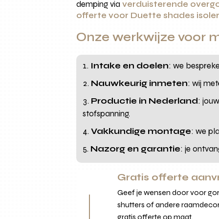
demping via
verduisterende overg
offerte voor Duette shades isole
Onze werkwijze voor m
Intake en doelen
: we bespreke
Nauwkeurig inmeten
: wij me
Productie in Nederland
: jou
stofspanning.
Vakkundige montage
: we pl
Nazorg en garantie
: je ontva
Gratis offerte aan
Geef je wensen door voor gord
shutters of andere raamdecor
gratis offerte op maat.