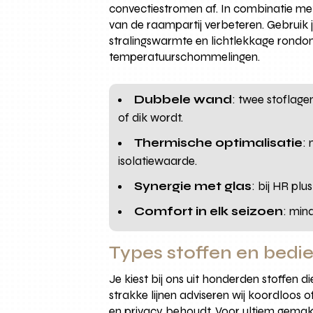
convectiestromen af. In combinatie me
van de raampartij verbeteren. Gebruik 
stralingswarmte en lichtlekkage rond
temperatuurschommelingen.
Dubbele wand
: twee stoflag
of dik wordt.
Thermische optimalisatie
:
isolatiewaarde.
Synergie met glas
: bij HR plu
Comfort in elk seizoen
: min
Types stoffen en bedie
Je kiest bij ons uit honderden stoffen d
strakke lijnen adviseren wij koordloos o
en privacy behoudt. Voor ultiem gemak