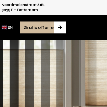
Noordmolenstraat 61B,
es voor iedere ruimte
Van inmeten tot montag
3035 RH Rotterdam
Gratis offerte

EN