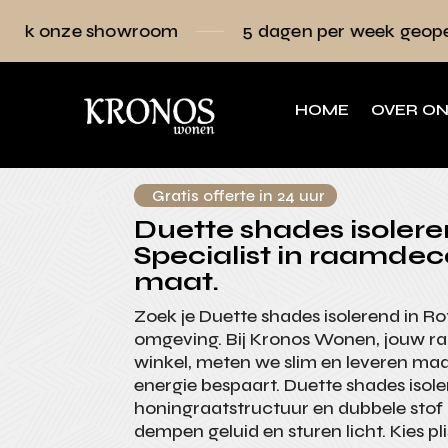
wroom
5 dagen per week geopend
Raam
HOME
OVER O
Gratis offerte in 24 uur
Duette shades isolere
Specialist in raamdec
maat.
Zoek je Duette shades isolerend in R
omgeving. Bij Kronos Wonen, jouw r
winkel, meten we slim en leveren ma
energie bespaart. Duette shades isol
honingraatstructuur en dubbele stof h
dempen geluid en sturen licht. Kies pl