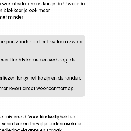
de warmtestroom en kun je de U waarde
an blokkeer je ook meer
 met minder
 dempen zonder dat het systeem zwaar
duceert luchtstromen en verhoogt de
erliezen langs het kozijn en de randen.
omer levert direct wooncomfort op.
erduisterend. Voor kindveiligheid en
enin binnen terwijl je onderin isolatie
ediening via apps en spraak,