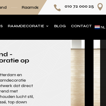

010 72 000 25

decoratie volledig op maat
Persoonlijk advi
NS
RAAMDECORATIE
BLOG
CONTACT
NL
nd -
oratie op
otterdam en
aamdecoratie
atwerk dat direct
erend met
ouden lucht stil,
issé, top down