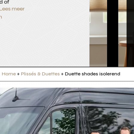
d of
Lees meer
n
Home
»
Plissés & Duettes
»
Duette shades isolerend