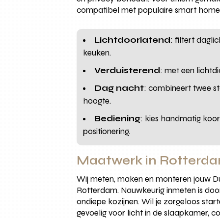
compatibel met populaire smart home 
Lichtdoorlatend
: filtert dag
keuken.
Verduisterend
: met een lichtd
Dag nacht
: combineert twee sto
hoogte.
Bediening
: kies handmatig koo
positionering.
Maatwerk in Rotterd
Wij meten, maken en monteren jouw Due
Rotterdam. Nauwkeurig inmeten is doors
ondiepe kozijnen. Wil je zorgeloos star
gevoelig voor licht in de slaapkamer, c