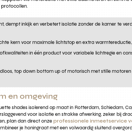
protocollen.
licht, dempt inkijk en verbetert isolatie zonder de kamer te v
ichte kern voor maximale lichtstop en extra warmtereductie
fkwaliteiten in één product voor variabele lichtregie en cons
rdloos, top down bottom up of motorisch met stille motoren
am en omgeving
tte shades isolerend op maat in Rotterdam, Schiedam, Cape
laggevend voor isolatie en strakke afwerking, zeker bij dra
ten, plan dan direct onze
professionele inmeetservice 
ombineer je honingraat met een volwaardig sluitend overgordij