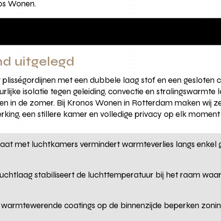
os Wonen.
nd uitgelegd
 plisségordijnen met een dubbele laag stof en een gesloten ce
urlijke isolatie tegen geleiding, convectie en stralingswarmte
uiten in de zomer. Bij Kronos Wonen in Rotterdam maken wij z
king, een stillere kamer en volledige privacy op elk moment
raat met luchtkamers vermindert warmteverlies langs enkel gl
 luchtlaag stabiliseert de luchttemperatuur bij het raam waa
e warmtewerende coatings op de binnenzijde beperken zoni