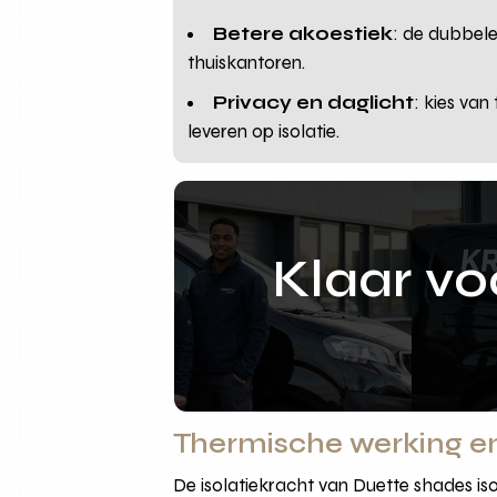
Betere akoestiek
: de dubbel
thuiskantoren.
Privacy en daglicht
: kies va
leveren op isolatie.
Klaar v
Thermische werking en
De isolatiekracht van Duette shades iso