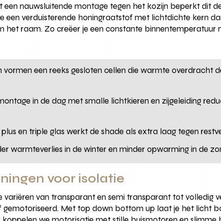
t een nauwsluitende montage tegen het kozijn beperkt dit 
je een verduisterende honingraatstof met lichtdichte kern d
om het raam. Zo creëer je een constante binnentemperatuur
en vormen een reeks gesloten cellen die warmte overdracht
 montage in de dag met smalle lichtkieren en zijgeleiding re
s plus en triple glas werkt de shade als extra laag tegen restv
der warmteverlies in de winter en minder opwarming in de z
ningen voor isolatie
ie variëren van transparant en semi transparant tot volledig v
f gemotoriseerd. Met top down bottom up laat je het licht bov
 koppelen we motorisatie met stille buismotoren en slimme b