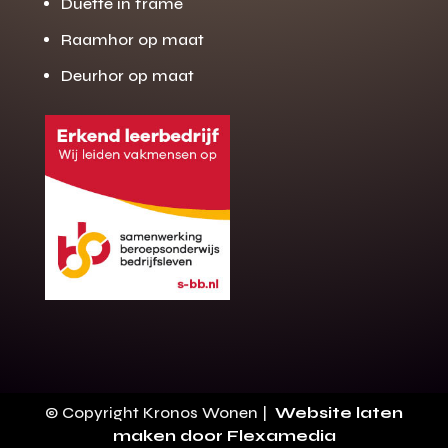
Duette in frame
Raamhor op maat
Deurhor op maat
Gratis offerte
M
op maat?
Binnen 24 uur jouw gratis offerte
10 jaar garantie op de montage
Gratis inmeting (voorwaarden)
Volledig ontzorgd
Wij werken landelijk
© Copyright Kronos Wonen |
Website laten
100+ stoffen
maken door Flexamedia