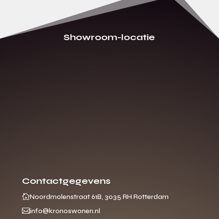
Showroom-locatie
Contactgegevens

Noordmolenstraat 61B, 3035 RH Rotterdam

info@kronoswonen.nl