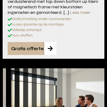
verduisterend met top down bottom up klem
of magnetisch frame met kleurstalen
ingemeten en gemonteerd. […]
Lees meer
Gratis inmeting onder voorwaarden

10 jaar garantie op de montage

Volledig ontzorgd

100+ stoffen

Gratis offerte
