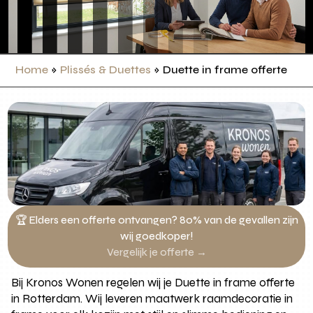
Home
»
Plissés & Duettes
»
Duette in frame offerte
🏆 Elders een offerte ontvangen? 80% van de gevallen zijn
wij goedkoper!
Vergelijk je offerte →
Bij Kronos Wonen regelen wij je Duette in frame offerte
in Rotterdam. Wij leveren maatwerk raamdecoratie in