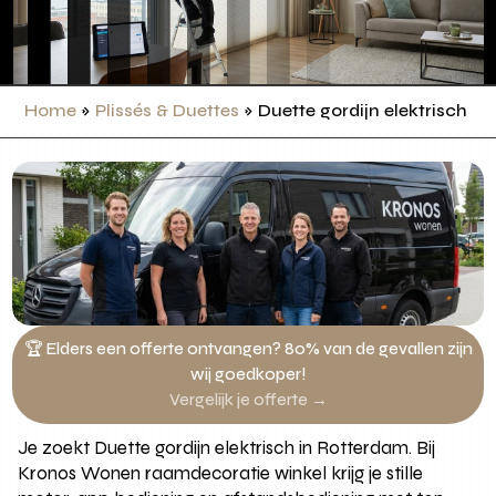
Home
»
Plissés & Duettes
»
Duette gordijn elektrisch
🏆 Elders een offerte ontvangen? 80% van de gevallen zijn
wij goedkoper!
Vergelijk je offerte →
Je zoekt Duette gordijn elektrisch in Rotterdam. Bij
Kronos Wonen raamdecoratie winkel krijg je stille