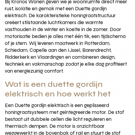
Bij Kronos Wonen geven we je woonruimte direct meer
rust, isolatie en gemak met een Duette gordijn
elektrisch. De karakteristieke honingraatstructuur
creëert stilstaande luchtkamers die warmte
vasthouden in de winter en koelte in de zomer. Door
motorisatie bedien je alles met één tik, een tijdschema
of je stem. Wij leveren maatwerk in Rotterdam,
Schiedam, Capelle aan den IJssel, Barendrecht,
Ridderkerk en Vlaardingen en combineren design,
techniek en vakmanschap zodat je elke dag profiteert
van energiezuinig comfort.
Wat is een duette gordijn
elektrisch en hoe werkt het
Een Duette gordijn elektrisch is een geplisseerd
honingraatsysteem met geïntegreerde motor. De stof
bestaat uit dubbele cellen die licht reguleren en
thermisch dempen. De motor is onzichtbaar
weggewerkt in de bovenbak of rail en stuurt de stof