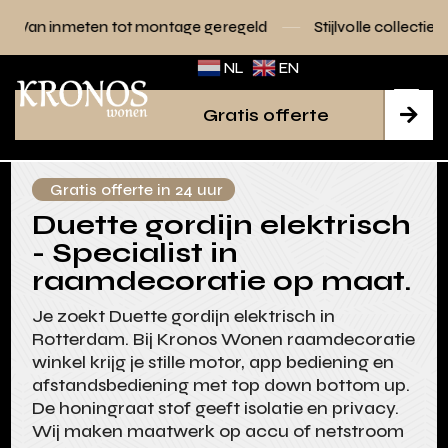
ot montage geregeld
Stijlvolle collecties voor elk interieur
NL
EN
Gratis offerte

Gratis offerte in 24 uur
Duette gordijn elektrisch
- Specialist in
raamdecoratie op maat.
Je zoekt Duette gordijn elektrisch in
Rotterdam. Bij Kronos Wonen raamdecoratie
winkel krijg je stille motor, app bediening en
afstandsbediening met top down bottom up.
De honingraat stof geeft isolatie en privacy.
Wij maken maatwerk op accu of netstroom