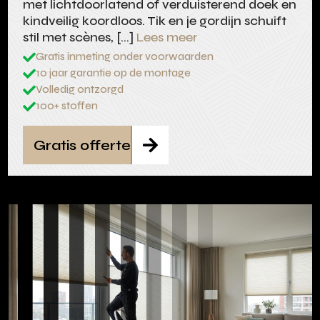
met lichtdoorlatend of verduisterend doek en
kindveilig koordloos. Tik en je gordijn schuift
stil met scènes, […]
Lees meer
Gratis inmeting onder voorwaarden

10 jaar garantie op de montage

Volledig ontzorgd

100+ stoffen

Gratis offerte
