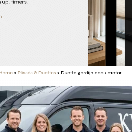
up, timers,
n
Home
»
Plissés & Duettes
»
Duette gordijn accu motor