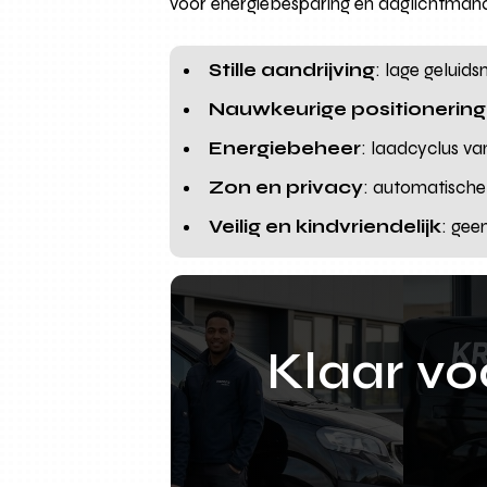
voor energiebesparing en daglichtman
Stille aandrijving
: lage geluid
Nauwkeurige positionering
Energiebeheer
: laadcyclus v
Zon en privacy
: automatische
Veilig en kindvriendelijk
: gee
Klaar v