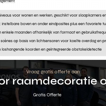
agement.
sniveaus voor wonen en werken, geschikt voor slaapkamers e
: instelbare boven en onder eindposities plus een favoriete t
an enkele maanden afhankelijk van formaat en gebruiksfrequ
 scènes op basis van lichtsensoren voor koelte overdag en p
n loshangende koorden en geïntegreerde obstakeldetectie
Vraag gratis offerte aan
oor raamdecoratie 
Gratis Offerte