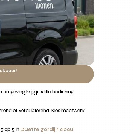
edkoper!
omgeving krijg je stille bediening,
terend of verduisterend. Kies maatwerk
5 op 5 in
Duette gordijn accu