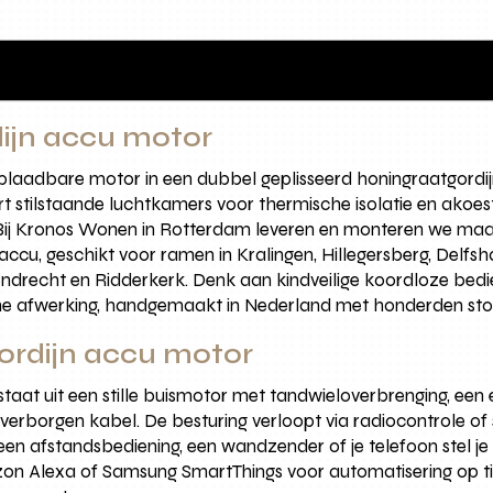
dijn accu motor
plaadbare motor in een dubbel geplisseerd honingraatgordijn
rt stilstaande luchtkamers voor thermische isolatie en akoes
g. Bij Kronos Wonen in Rotterdam leveren en monteren we m
accu, geschikt voor ramen in Kralingen, Hillegersberg, Delf
ndrecht en Ridderkerk. Denk aan kindveilige koordloze bedi
me afwerking, handgemaakt in Nederland met honderden sto
ordijn accu motor
taat uit een stille buismotor met tandwieloverbrenging, een e
 verborgen kabel. De besturing verloopt via radiocontrole o
n afstandsbediening, een wandzender of je telefoon stel je p
n Alexa of Samsung SmartThings voor automatisering op tijd,