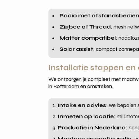
Radio met afstandsbedien
Zigbee of Thread
: mesh netw
Matter compatibel
: naadloz
Solar assist
: compact zonnepan
Installatie stappen en
We ontzorgen je compleet met maatwerk
in Rotterdam en omstreken.
Intake en advies
: we bepalen 
Inmeten op locatie
: millimet
Productie in Nederland
: han
Montage en configuratie
: v