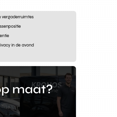
n vergaderruimtes
ussenpositie
entie
rivacy in de avond
op maat?