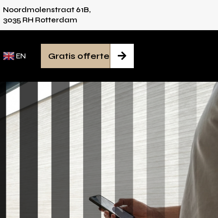
Noordmolenstraat 61B,
s voor iedere ruimte
Van inmeten tot montage
3035 RH Rotterdam
Gratis offerte

EN