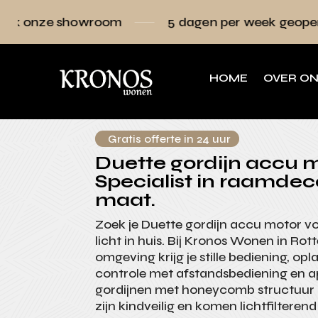
room
5 dagen per week geopend
Raamd
HOME
OVER O
Gratis offerte in 24 uur
Duette gordijn accu m
Specialist in raamdec
maat.
Zoek je Duette gordijn accu motor vo
licht in huis. Bij Kronos Wonen in Ro
omgeving krijg je stille bediening, opl
controle met afstandsbediening en 
gordijnen met honeycomb structuur 
zijn kindveilig en komen lichtfilteren