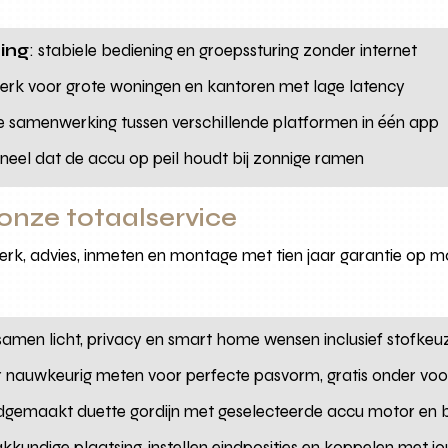
ing
: stabiele bediening en groepssturing zonder internet
erk voor grote woningen en kantoren met lage latency
e samenwerking tussen verschillende platformen in één app
eel dat de accu op peil houdt bij zonnige ramen
 onze totaalservice
, advies, inmeten en montage met tien jaar garantie op mo
samen licht, privacy en smart home wensen inclusief stofkeu
er nauwkeurig meten voor perfecte pasvorm, gratis onder v
dgemaakt duette gordijn met geselecteerde accu motor en b
akkundige plaatsing, instellen eindposities en koppelen met 