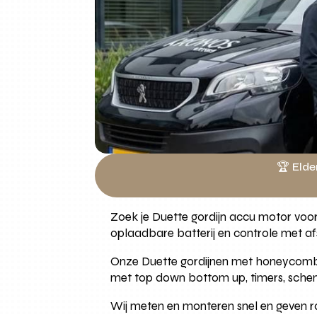
🏆 Elde
Zoek je Duette gordijn accu motor voor c
oplaadbare batterij en controle met a
Onze Duette gordijnen met honeycomb st
met top down bottom up, timers, sche
Wij meten en monteren snel en geven r