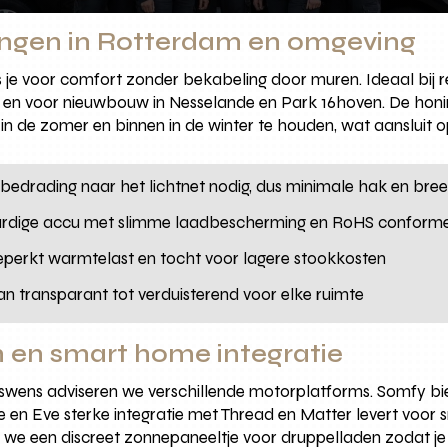
ingen in Rotterdam en omgeving
 je voor comfort zonder bekabeling door muren. Ideaal bij r
n voor nieuwbouw in Nesselande en Park 16hoven. De honi
in de zomer en binnen in de winter te houden, wat aansluit 
 bedrading naar het lichtnet nodig, dus minimale hak en br
rdige accu met slimme laadbescherming en RoHS confor
eperkt warmtelast en tocht voor lagere stookkosten
van transparant tot verduisterend voor elke ruimte
 en smart home integratie
gswens adviseren we verschillende motorplatforms. Somfy b
se en Eve sterke integratie met Thread en Matter levert voor 
 we een discreet zonnepaneeltje voor druppelladen zodat je 