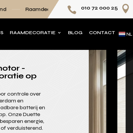

010 72 000 25

ecoratie volledig op maat
Persoonlijk advie
NS
RAAMDECORATIE
BLOG
CONTACT
NL
otor -
oratie op
or controle over
tterdam en
aadbare batterij en
app. Onze Duette
besparen energie,
d of verduisterend.