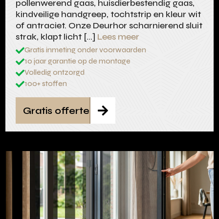
pollenwerend gaas, huisdierbestendig gaas,
kindveilige handgreep, tochtstrip en kleur wit
of antraciet. Onze Deurhor scharnierend sluit
strak, klapt licht […]
Lees meer
Gratis inmeting onder voorwaarden

10 jaar garantie op de montage

Volledig ontzorgd

100+ stoffen

Gratis offerte
