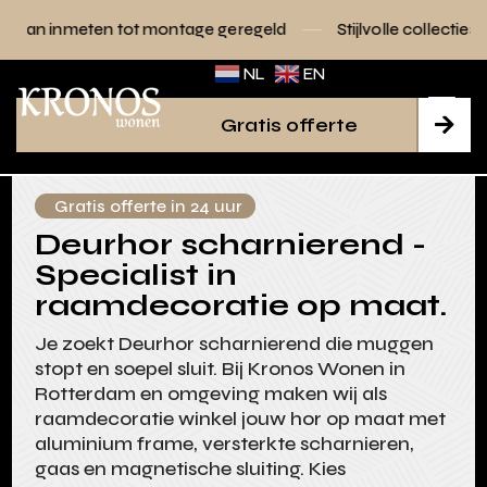
ot montage geregeld
Stijlvolle collecties voor elk interieur
NL
EN
Gratis offerte

Gratis offerte in 24 uur
Deurhor scharnierend -
Specialist in
raamdecoratie op maat.
Je zoekt Deurhor scharnierend die muggen
stopt en soepel sluit. Bij Kronos Wonen in
Rotterdam en omgeving maken wij als
raamdecoratie winkel jouw hor op maat met
aluminium frame, versterkte scharnieren,
gaas en magnetische sluiting. Kies