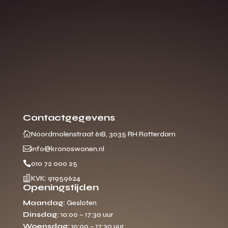
Contactgegevens

Noordmolenstraat 61B, 3035 RH Rotterdam

info@kronoswonen.nl

010 72 000 25

KVK: 91959624
Openingstijden
Maandag:
Gesloten
Dinsdag:
10:00 – 17:30 uur
Woensdag:
10:00 – 17:30 uur