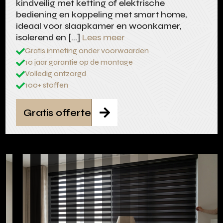
kindveilig met ketting of elektrische
bediening en koppeling met smart home,
ideaal voor slaapkamer en woonkamer,
isolerend en […]
Lees meer
Gratis inmeting onder voorwaarden

10 jaar garantie op de montage

Volledig ontzorgd

100+ stoffen

Gratis offerte
