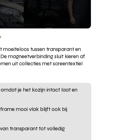
y
lt moeiteloos tussen transparant en
 De magneetverbinding sluit kieren af
omen uit collecties met screentextiel
mdat je het kozijn intact laat en
rame mooi vlak blijft ook bij
 van transparant tot volledig