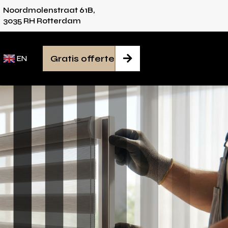
Noordmolenstraat 61B,
s voor iedere ruimte
Van inmeten tot montag
3035 RH Rotterdam
Gratis offerte

EN