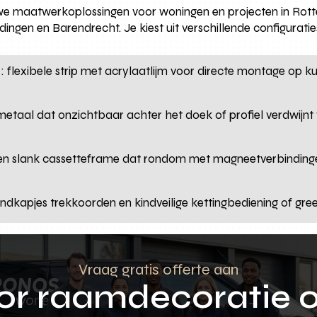
 maatwerkoplossingen voor woningen en projecten in Rot
gen en Barendrecht. Je kiest uit verschillende configuraties 
d
: flexibele strip met acrylaatlijm voor directe montage op k
metaal dat onzichtbaar achter het doek of profiel verdwijnt
een slank cassetteframe dat rondom met magneetverbindingen 
indkapjes trekkoorden en kindveilige kettingbediening of gr
Vraag gratis offerte aan
oor raamdecoratie 