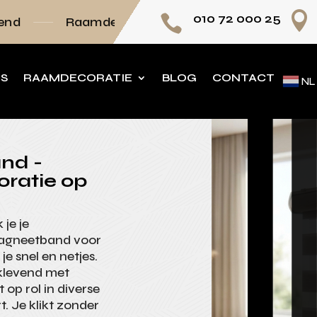

010 72 000 25

decoratie volledig op maat
Persoonlijk advie
NS
RAAMDECORATIE
BLOG
CONTACT
NL
nd -
oratie op
je je
magneetband voor
je snel en netjes.
klevend met
t op rol in diverse
t. Je klikt zonder