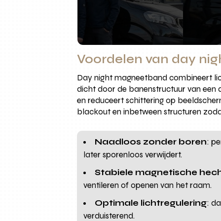
Voordelen van day nig
Day night magneetband combineert licht
dicht door de banenstructuur van een du
en reduceert schittering op beeldscherm
blackout en inbetween structuren zodat 
Naadloos zonder boren
: p
later sporenloos verwijdert.
Stabiele magnetische hech
ventileren of openen van het raam.
Optimale lichtregulering
: d
verduisterend.