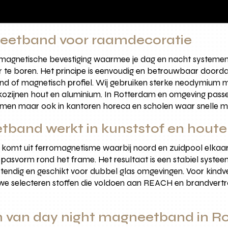
neetband voor raamdecoratie
agnetische bevestiging waarmee je dag en nacht systemen z
der te boren. Het principe is eenvoudig en betrouwbaar doord
d of magnetisch profiel. Wij gebruiken sterke neodymium 
 kozijnen hout en aluminium. In Rotterdam en omgeving pas
men maar ook in kantoren horeca en scholen waar snelle mo
band werkt in kunststof en houte
omt uit ferromagnetisme waarbij noord en zuidpool elkaar 
e pasvorm rond het frame. Het resultaat is een stabiel systeem
estendig en geschikt voor dubbel glas omgevingen. Voor kindv
we selecteren stoffen die voldoen aan REACH en brandvertra
n van day night magneetband in R