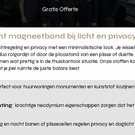
Gratis Offerte
ht magneetband bij licht en privac
regeling en privacy met een minimalistische look. Je wisse
o rolgordijn of door de plooistand van een plisse of duette.
en wat prettig is in de thuiskantoor situatie. Onze stoffen k
je per ruimte de juiste balans kiest.
erfect voor huurwoningen monumenten en kunststof kozijnen o
ting
: krachtige neodymium eigenschappen zorgen dat het f
ag en nacht banen of plissecellen regelen privacy en daglicht