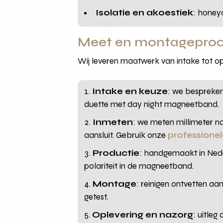
Isolatie en akoestiek
: honey
Meet en montageproc
Wij leveren maatwerk van intake tot o
Intake en keuze
: we bespreken
duette met day night magneetband.
Inmeten
: we meten millimeter 
aansluit. Gebruik onze
professione
Productie
: handgemaakt in Nede
polariteit in de magneetband.
Montage
: reinigen ontvetten a
getest.
Oplevering en nazorg
: uitleg