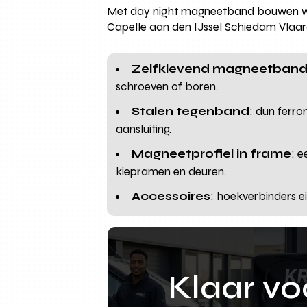
Met day night magneetband bouwen we
Capelle aan den IJssel Schiedam Vlaardin
Zelfklevend magneetban
schroeven of boren.
Stalen tegenband
: dun ferro
aansluiting.
Magneetprofiel in frame
: 
kiepramen en deuren.
Accessoires
: hoekverbinders e
Klaar v