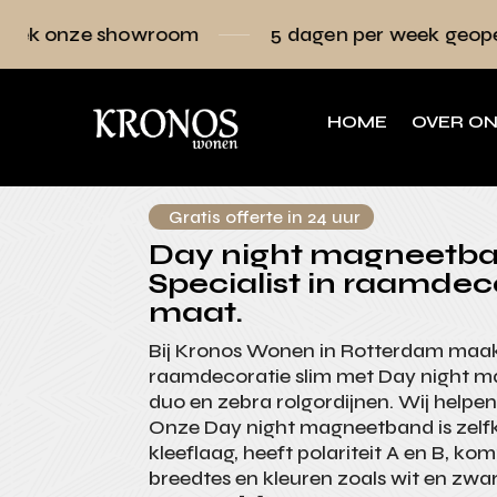
room
5 dagen per week geopend
Raam
HOME
OVER O
Gratis offerte in 24 uur
Day night magneetba
Specialist in raamdec
maat.
Bij Kronos Wonen in Rotterdam maak 
raamdecoratie slim met Day night 
duo en zebra rolgordijnen. Wij helpen 
Onze Day night magneetband is zelf
kleeflaag, heeft polariteit A en B, kom
breedtes en kleuren zoals wit en zwar