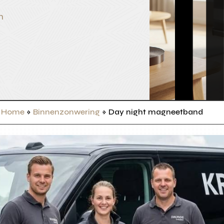
n
Home
»
Binnenzonwering
»
Day night magneetband