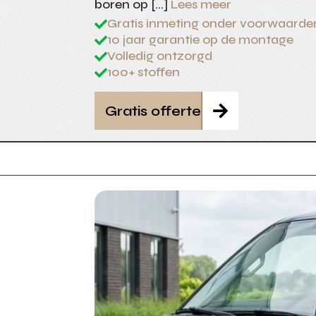
boren op […]
Lees meer
Gratis inmeting onder voorwaarde

10 jaar garantie op de montage

Volledig ontzorgd

100+ stoffen

Gratis offerte
