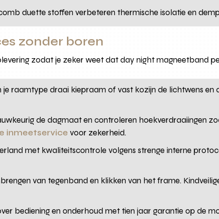
comb duette stoffen verbeteren thermische isolatie en dem
es zonder boren
plevering zodat je zeker weet dat day night magneetband pe
 je raamtype draai kiepraam of vast kozijn de lichtwens en ad
nauwkeurig de dagmaat en controleren hoekverdraaiingen z
le inmeetservice
voor zekerheid.
rland met kwaliteitscontrole volgens strenge interne proto
anbrengen van tegenband en klikken van het frame. Kindveili
 over bediening en onderhoud met tien jaar garantie op de mon