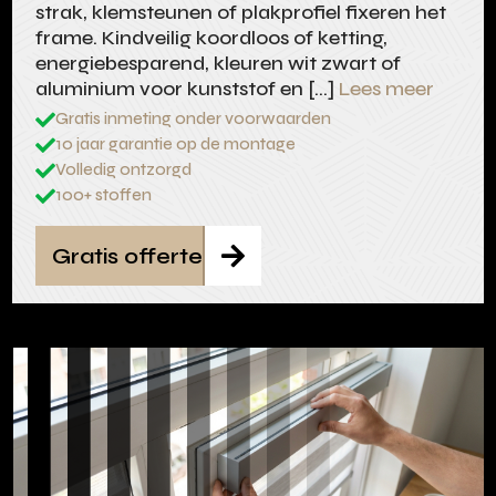
strak, klemsteunen of plakprofiel fixeren het
frame. Kindveilig koordloos of ketting,
energiebesparend, kleuren wit zwart of
aluminium voor kunststof en […]
Lees meer
Gratis inmeting onder voorwaarden

10 jaar garantie op de montage

Volledig ontzorgd

100+ stoffen

Gratis offerte
