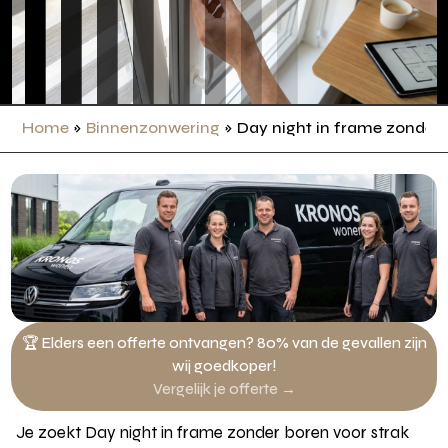
Home
»
Binnenzonwering
»
Day night in frame zonder
🏆 Elders een offerte ontvangen? 80% van de gevallen zijn
wij goedkoper!
Vergelijk je offerte →
Je zoekt Day night in frame zonder boren voor strak