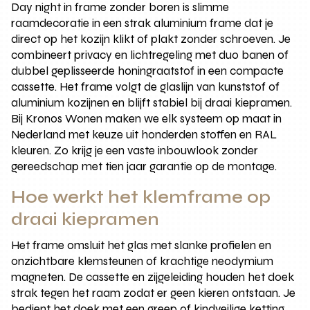
Day night in frame zonder boren is slimme
raamdecoratie in een strak aluminium frame dat je
direct op het kozijn klikt of plakt zonder schroeven. Je
combineert privacy en lichtregeling met duo banen of
dubbel geplisseerde honingraatstof in een compacte
cassette. Het frame volgt de glaslijn van kunststof of
aluminium kozijnen en blijft stabiel bij draai kiepramen.
Bij Kronos Wonen maken we elk systeem op maat in
Nederland met keuze uit honderden stoffen en RAL
kleuren. Zo krijg je een vaste inbouwlook zonder
gereedschap met tien jaar garantie op de montage.
Hoe werkt het klemframe op
draai kiepramen
Het frame omsluit het glas met slanke profielen en
onzichtbare klemsteunen of krachtige neodymium
magneten. De cassette en zijgeleiding houden het doek
strak tegen het raam zodat er geen kieren ontstaan. Je
bedient het doek met een greep of kindveilige ketting