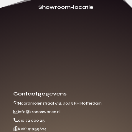
Showroom-locatie
Contactgegevens

Noordmolenstraat 61B, 3035 RH Rotterdam

info@kronoswonen.nl

010 72 000 25

KVK: 91959624