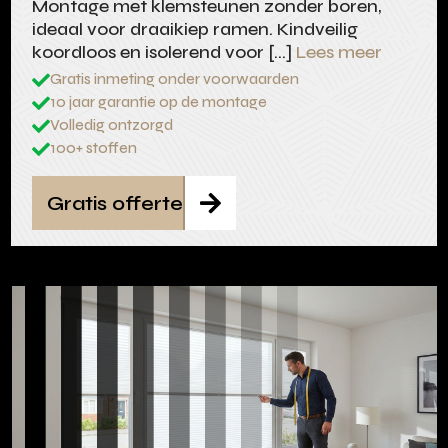
Montage met klemsteunen zonder boren,
ideaal voor draaikiep ramen. Kindveilig
koordloos en isolerend voor […]
Lees meer
Gratis inmeting onder voorwaarden

10 jaar garantie op de montage

Volledig ontzorgd

100+ stoffen

Gratis offerte
