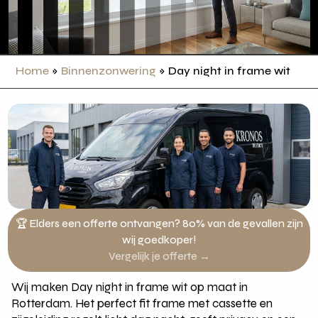
Home
»
Binnenzonwering
»
Day night in frame wit
🏆 Elders een offerte ontvangen? 80% van de gevallen zijn
wij goedkoper!
Vergelijk je offerte →
Wij maken Day night in frame wit op maat in
Rotterdam. Het perfect fit frame met cassette en