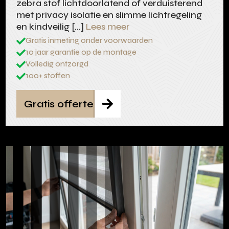
zebra stof lichtdoorlatend of verduisterend
met privacy isolatie en slimme lichtregeling
en kindveilig […]
Lees meer
Gratis inmeting onder voorwaarden

10 jaar garantie op de montage

Volledig ontzorgd

100+ stoffen

Gratis offerte
