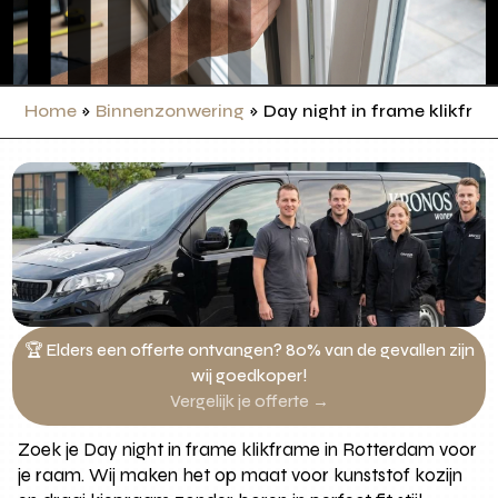
Home
»
Binnenzonwering
»
Day night in frame klikfra
🏆 Elders een offerte ontvangen? 80% van de gevallen zijn
wij goedkoper!
Vergelijk je offerte →
Zoek je Day night in frame klikframe in Rotterdam voor
je raam. Wij maken het op maat voor kunststof kozijn