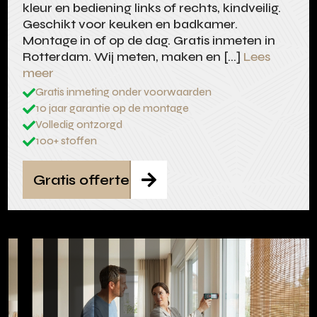
kleur en bediening links of rechts, kindveilig.
Geschikt voor keuken en badkamer.
Montage in of op de dag. Gratis inmeten in
Rotterdam. Wij meten, maken en […]
Lees
meer
Gratis inmeting onder voorwaarden

10 jaar garantie op de montage

Volledig ontzorgd

100+ stoffen

Gratis offerte
