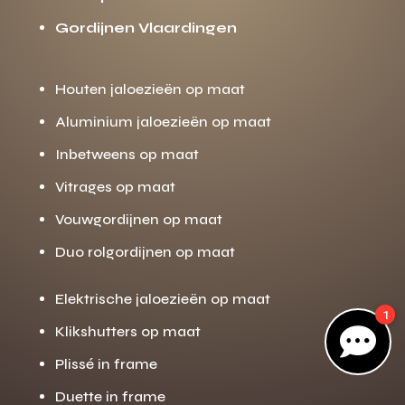
Gordijnen Vlaardingen
Gratis offerte
M
Houten jaloezieën op maat
op maat?
Aluminium jaloezieën op maat
Binnen 24 uur jouw gratis offerte
10 jaar garantie op de montage
Inbetweens op maat
Gratis inmeting (voorwaarden)
Vitrages op maat
Volledig ontzorgd
Vouwgordijnen op maat
Wij werken landelijk
Duo rolgordijnen op maat
100+ stoffen
Elektrische jaloezieën op maat
1
Gratis offerte
Klikshutters op maat

Direct bellen
Plissé in frame
Duette in frame