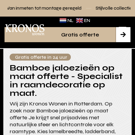
 tot montage geregeld
Stijlvolle collecties voor elk interieu
NL
EN
Gratis offerte

Gratis offerte in 24 uur
Bamboe jaloezieën op
maat offerte - Specialist
in raamdecoratie op
maat.
Wij zijn Kronos Wonen in Rotterdam. Op
zoek naar Bamboe jaloezieën op maat
offerte Je krijgt snel prijsadvies met
natuurlijke sfeer en lichtcontrole voor elk
raamtype. Kies lamelbreedte, ladderband,