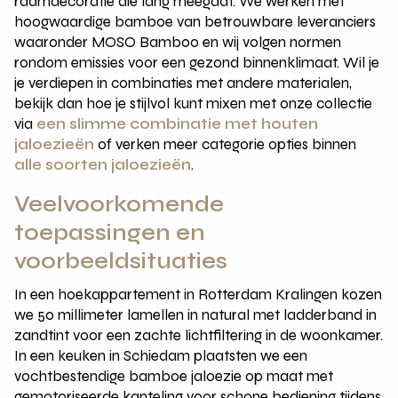
raamdecoratie die lang meegaat. We werken met
hoogwaardige bamboe van betrouwbare leveranciers
waaronder MOSO Bamboo en wij volgen normen
rondom emissies voor een gezond binnenklimaat. Wil je
je verdiepen in combinaties met andere materialen,
bekijk dan hoe je stijlvol kunt mixen met onze collectie
via
een slimme combinatie met houten
jaloezieën
of verken meer categorie opties binnen
alle soorten jaloezieën
.
Veelvoorkomende
toepassingen en
voorbeeldsituaties
In een hoekappartement in Rotterdam Kralingen kozen
we 50 millimeter lamellen in natural met ladderband in
zandtint voor een zachte lichtfiltering in de woonkamer.
In een keuken in Schiedam plaatsten we een
vochtbestendige bamboe jaloezie op maat met
gemotoriseerde kanteling voor schone bediening tijdens