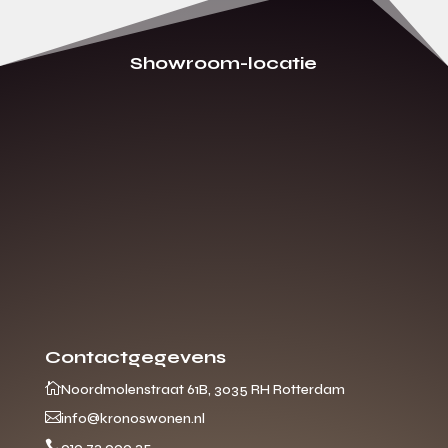
Showroom-locatie
Contactgegevens

Noordmolenstraat 61B, 3035 RH Rotterdam

info@kronoswonen.nl

010 72 000 25