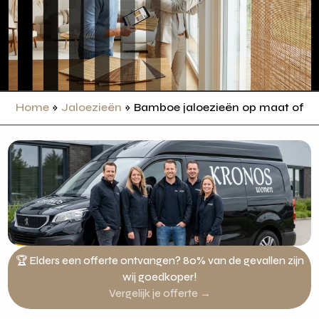
Home
»
Jaloezieën
»
Bamboe jaloezieën op maat offer
🏆 Elders een offerte ontvangen? 80% van de gevallen zijn
wij goedkoper!
Vergelijk je offerte →