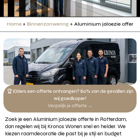
Home
»
Binnenzonwering
»
Aluminium jaloezie offerte
🏆 Elders een offerte ontvangen? 80% van de gevallen zijn
wij goedkoper!
Vergelijk je offerte →
Zoek je een Aluminium jaloezie offerte in Rotterdam,
dan regelen wij bij Kronos Wonen snel en helder. We
kiezen raamdecoratie die past bij je stijl en budget.