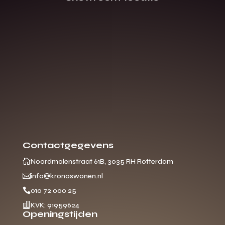
Contactgegevens

Noordmolenstraat 61B, 3035 RH Rotterdam

info@kronoswonen.nl

010 72 000 25

KVK: 91959624
Openingstijden