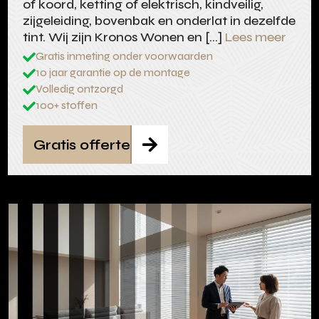
of koord, ketting of elektrisch, kindveilig,
zijgeleiding, bovenbak en onderlat in dezelfde
tint. Wij zijn Kronos Wonen en […]
Lees meer
Gratis inmeting onder voorwaarden

10 jaar garantie op de montage

Volledig ontzorgd

100+ stoffen

Gratis offerte
