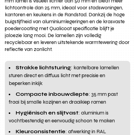
mm lamel is visueel lichter dan 50 mm en biedt meer
lichtcontrole dan 25 mm, ideaal voor stadswoningen,
kantoren en keukens in de Randstad. Dankzij de hoge
buigstijfheid van aluminiumlegeringen en de krasvaste
poedercoating met Qualicoat specificatie blijft je
jaloezie lang mooi. De lamellen zijn volledig
recyclebaar en leveren uitstekende warmtewering door
reflectie van zonlicht.
Strakke lichtsturing
: kantelbare lamellen
sturen direct en diffuus licht met precisie en
beperken inkijk
Compacte inbouwdiepte
: 35 mm past
fraai bij smalle kozijnen en draaikiep ramen
Hygiënisch en slijtvast
: aluminium is
vochtbestendig en eenvoudig schoon te maken
Kleurconsistentie
: afwerking in RAL