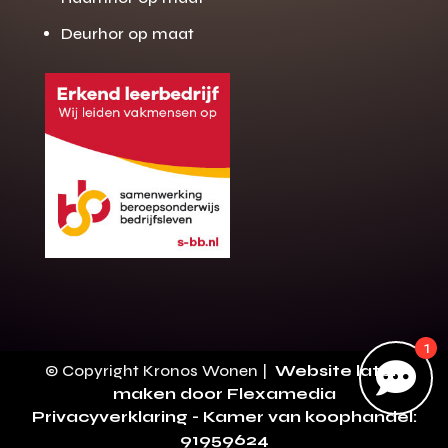
Deurhor op maat
Gratis offerte
M
op maat?
Binnen 24 uur jouw gratis offerte
10 jaar garantie op de montage
Gratis inmeting (voorwaarden)
Volledig ontzorgd
Wij werken landelijk
100+ stoffen
1
Gratis offerte

© Copyright Kronos Wonen |
Website laten
Direct bellen
maken door Flexamedia
Privacyverklaring
- Kamer van koophandel:
91959624