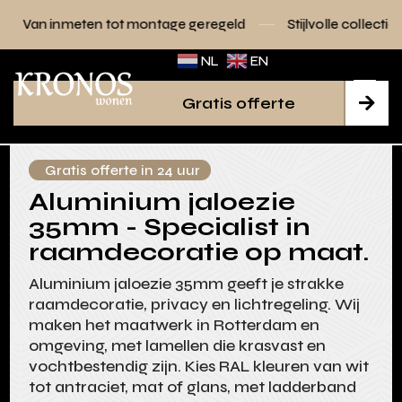
 tot montage geregeld
Stijlvolle collecties voor elk interie
NL
EN
Gratis offerte

Gratis offerte in 24 uur
Aluminium jaloezie
35mm - Specialist in
raamdecoratie op maat.
Aluminium jaloezie 35mm geeft je strakke
raamdecoratie, privacy en lichtregeling. Wij
maken het maatwerk in Rotterdam en
omgeving, met lamellen die krasvast en
vochtbestendig zijn. Kies RAL kleuren van wit
tot antraciet, mat of glans, met ladderband