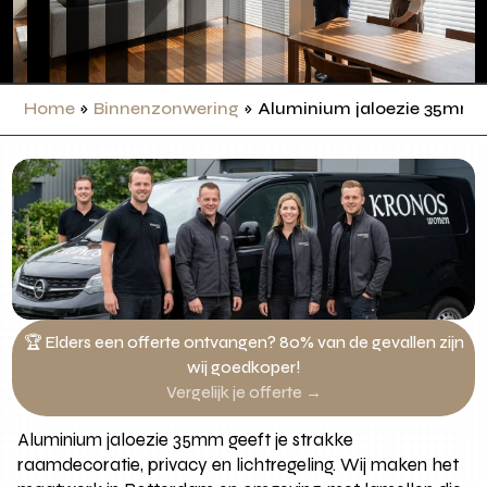
Home
»
Binnenzonwering
»
Aluminium jaloezie 35mm
🏆 Elders een offerte ontvangen? 80% van de gevallen zijn
wij goedkoper!
Vergelijk je offerte →
Aluminium jaloezie 35mm geeft je strakke
raamdecoratie, privacy en lichtregeling. Wij maken het