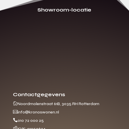
Showroom-locatie
Contactgegevens

Noordmolenstraat 61B, 3035 RH Rotterdam

info@kronoswonen.nl

010 72 000 25

KVK: 91959624