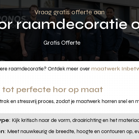
Vraag gratis offerte aan
oor raamdecoratie 
Gratis Offerte
ndere raamdecoratie? Ontdek meer over
maatwerk Inbet
 tot perfecte hor op maat
rak en stressvrij proces, zodat je maatwerk horren snel en m
type
: Kijk kritisch naar de vorm, draairichting en het materia
en
: Meet nauwkeurig de breedte, hoogte en contouren op, e