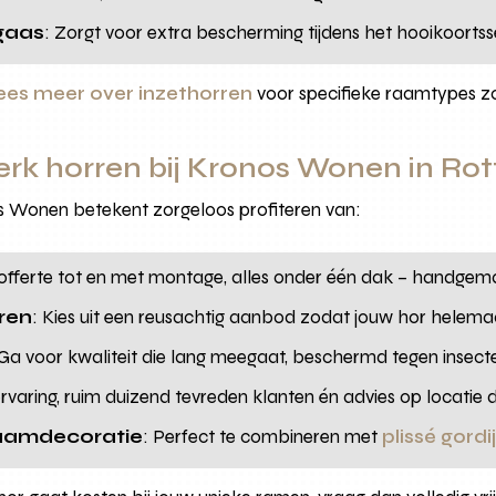
gaas
: Zorgt voor extra bescherming tijdens het hooikoortss
ees meer over inzethorren
voor specifieke raamtypes z
rk horren bij Kronos Wonen in Ro
s Wonen betekent zorgeloos profiteren van:
s offerte tot en met montage, alles onder één dak – handgem
ren
: Kies uit een reusachtig aanbod zodat jouw hor helemaa
 Ga voor kwaliteit die lang meegaat, beschermd tegen insecten
 ervaring, ruim duizend tevreden klanten én advies op locatie d
aamdecoratie
: Perfect te combineren met
plissé gord