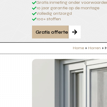
Gratis inmeting onder voorwaarde

10 jaar garantie op de montage

Volledig ontzorgd

100+ stoffen

Gratis offerte

Home
»
Horren
»
H