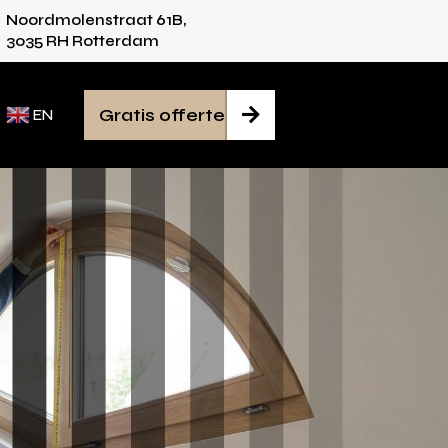
Noordmolenstraat 61B,
s voor iedere ruimte
Van inmeten tot montag
3035 RH Rotterdam
Gratis offerte

EN