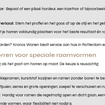
or
: Bepaal of een plissé hordeur, een inzethor of bijvoorbe
eriaal
: Stem het profiel en het gaas af op de stijl en het ge
t je horren vakkundig plaatsen voor het beste resultaat én 10
arden? Kronos Wonen biedt service aan huis in Rotterdam e
orren voor speciale raamvormen
g als het gaat om horren op maat. De keuze is reusachtig:
aikiepramen, kunststof kozijnen en ramen zonder boren te be
ifpuien, serres en grote openingen; soepel te verschuiven en
t
: Handig voor ramen die regelmatig open en dicht gaan, ee
ende vormen, waar flexibiliteit niet nodig is.