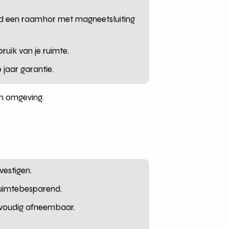
eld een raamhor met magneetsluiting
bruik van je ruimte.
 jaar garantie.
n omgeving.
vestigen.
 ruimtebesparend.
nvoudig afneembaar.