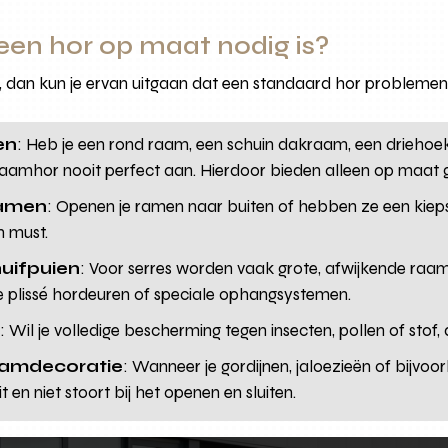
een hor op maat nodig is?
s, dan kun je ervan uitgaan dat een standaard hor problemen
en
: Heb je een rond raam, een schuin dakraam, een driehoe
raamhor nooit perfect aan. Hierdoor bieden alleen op maat g
ramen
: Openen je ramen naar buiten of hebben ze een kieps
n must.
huifpuien
: Voor serres worden vaak grote, afwijkende raam
e plissé hordeuren of speciale ophangsystemen.
t
: Wil je volledige bescherming tegen insecten, pollen of stof,
aamdecoratie
: Wanneer je gordijnen, jaloezieën of bijvoor
 en niet stoort bij het openen en sluiten.