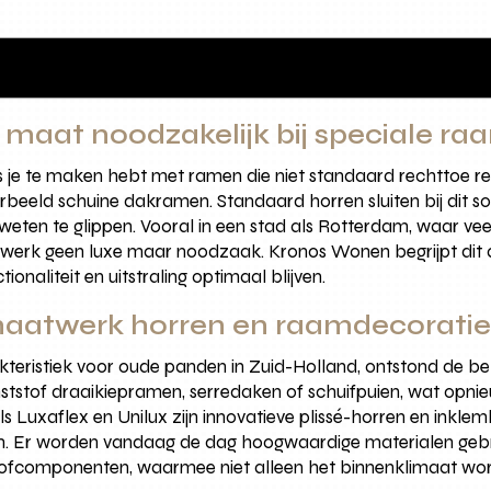
 maat noodzakelijk bij speciale 
ls je te maken hebt met ramen die niet standaard rechttoe r
beeld schuine dakramen. Standaard horren sluiten bij dit s
eten te glippen. Vooral in een stad als Rotterdam, waar vee
werk geen luxe maar noodzaak. Kronos Wonen begrijpt dit a
onaliteit en uitstraling optimaal blijven.
maatwerk horren en raamdecorati
kteristiek voor oude panden in Zuid-Holland, ontstond de 
stof draaikiepramen, serredaken of schuifpuien, wat opnie
s Luxaflex en Unilux zijn innovatieve plissé-horren en inkle
m. Er worden vandaag de dag hoogwaardige materialen gebrui
tofcomponenten, waarmee niet alleen het binnenklimaat wor