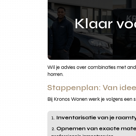
Klaar v
Wil je advies over combinaties met a
horren.
Stappenplan: Van idee
Bij Kronos Wonen werk je volgens een st
Inventarisatie van je raam
Opnemen van exacte mat