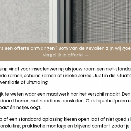
rs een offerte ontvangen? 80% van de gevallen zijn wij go
Vergelijk je offerte →
ossing vindt voor insectenwering als jouw raam een niet-sta
de ramen, schuine ramen of unieke serres. Juist in die situa
entilatie of uitstraling.
rijk te weten waar een maatwerk hor het verschil maakt. D
daard horren niet naadloos aansluiten. Ook bij schuifpuien
ast én netjes oogt.
op of een standaard oplossing kieren open laat of niet goed s
aansluiting, praktische montage en blijvend comfort, zodat j