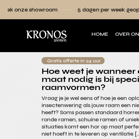
room
5 dagen per week geopend
Raam
HOME
OVER O
Gratis offerte in 24 uur
Hoe weet je wanneer 
maat nodig is bij spec
raamvormen?
Vraag je je wel eens af hoe je een opl
insectenwering als jouw raam een n
heeft? Soms passen standaard horren
ronde ramen, schuine ramen of unieke 
situaties komt een hor op maat perfe
niet hoeft in te leveren op ventilatie [