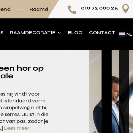

010 72 000 25

decoratie volledig op maat
Persoonlijk advie
NS
RAAMDECORATIE
BLOG
CONTACT
NL
een hor op
iale
ossing vindt voor
iet-standaard vorm
 simpelweg niet bij
serres. Juist in die
ct van pas, zodat je
…]
Lees meer