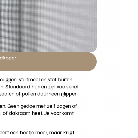
edkoper!
uggen, stuifmeel en stof buiten
n. Standaard horren zijn vaak snel
insecten of pollen doorheen glippen.
ten. Geen gedoe met zelf zagen of
fpui of dakraam heet. Je voorkomt
eert een beetje meer, maar krijgt