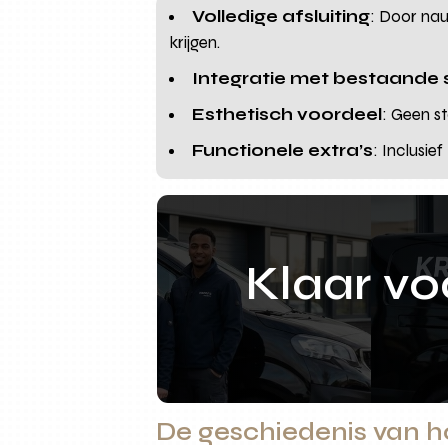
Volledige afsluiting
: Door na
krijgen.
Integratie met bestaande
Esthetisch voordeel
: Geen s
Functionele extra’s
: Inclusie
Klaar v
De geschiedenis van 