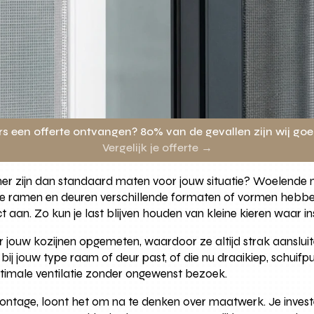
rs een offerte ontvangen? 80% van de gevallen zijn wij go
Vergelijk je offerte →
er zijn dan standaard maten voor jouw situatie? Woelende m
s je ramen en deuren verschillende formaten of vormen hebbe
ect aan. Zo kun je last blijven houden van kleine kieren waar 
jouw kozijnen opgemeten, waardoor ze altijd strak aanslui
s bij jouw type raam of deur past, of die nu draaikiep, schui
ptimale ventilatie zonder ongewenst bezoek.
en montage, loont het om na te denken over maatwerk. Je invest