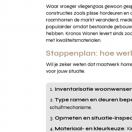
Waar vroeger vliegengaas gewoon gesp
constructies zoals plisse hordeuren e
raamhorren de markt veranderd, mede 
populairder omdat bestaande gebouwen
hebben. Kronos Wonen levert sinds 2
met kwaliteitsmaterialen.
Stappenplan: hoe werk
Wil je zeker weten dat maatwerk horren 
voor jouw situatie.
Inventarisatie woonwense
Type ramen en deuren bep
schuifmechanisme.
Opmeten en situatie-inspec
Materiaal- en kleurkeuze
: K