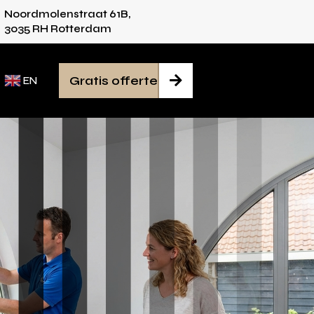
Noordmolenstraat 61B,
vies voor iedere ruimte
Van inmeten tot mont
3035 RH Rotterdam
Gratis offerte

EN