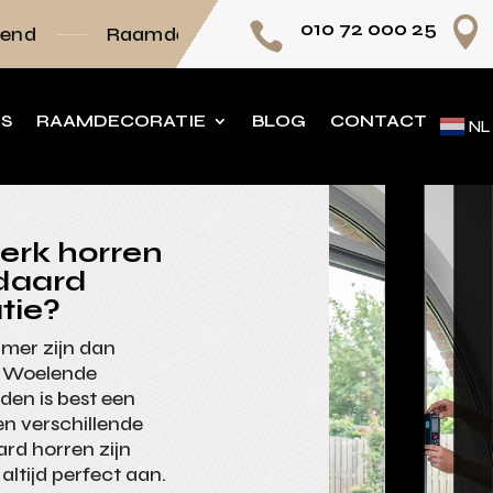

010 72 000 25

amdecoratie volledig op maat
Persoonlijk ad
NS
RAAMDECORATIE
BLOG
CONTACT
NL
erk horren
ndaard
tie?
mmer zijn dan
? Woelende
den is best een
en verschillende
rd horren zijn
altijd perfect aan.