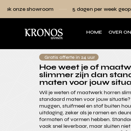
owroom
5 dagen per week geopend
Ra
HOME
OVER O
Gratis offerte in 24 uur
Hoe weet je of maatw
slimmer zijn dan sta
maten voor jouw situa
Wil je weten of maatwerk horren sli
standaard maten voor jouw situatie
muggen, stuifmeel en stof buiten hou
uitdaging, zeker als je ramen en deur
formaten of vormen hebben. Standaa
vaak snel leverbaar, maar sluiten niet 