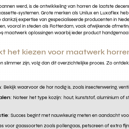
annen werd, is de ontwikkeling van horren de laatste dece
n cassette-systemen. Grote merken als Unilux en Luxaflex h
dankzij expertise van gespecialiseerde producenten in Ned
, vooral in steden als Rotterdam, vaak afwijkende afmeti
009 maatwerk oplossingen waarbij ieder product handgema
t het kiezen voor maatwerk horre
slimmer zijn, volg dan dit overzichtelijke proces. Zo ontdek 
n
: Bekijk waarvoor de hor nodig is, zoals insectenwering, ventil
alen
: Noteer het type kozijn: hout, kunststof, aluminium of st
tie
: Succes begint met nauwkeurig meten en aandacht voor 
ies voor gaassoorten zoals pollengaas, petscreen of extra f