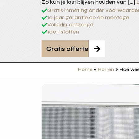
Zo kun je last blijven houden van […]
Gratis inmeting onder voorwaarde

10 jaar garantie op de montage

Volledig ontzorgd

100+ stoffen

Gratis offerte

Home
»
Horren
»
Hoe wee