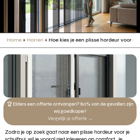
Home
»
Horren
»
Hoe kies je een plisse hordeur voor e
🏆 Elders een offerte ontvangen? 80% van de gevallen zijn
wij goedkoper!
Vergelijk je offerte →
Zodra je op zoek gaat naar een plisse hordeur voor je
schuifpui, wil je vooral niet inleveren op comfort. Je