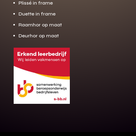
Plissé in frame
Duette in frame
Raamhor op maat
Deurhor op maat
Gratis offerte
M
op maat?
Binnen 24 uur jouw gratis offerte
10 jaar garantie op de montage
Gratis inmeting (voorwaarden)
Volledig ontzorgd
Wij werken landelijk