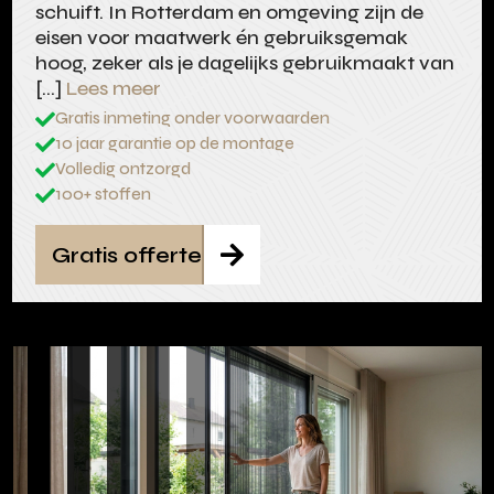
schuift. In Rotterdam en omgeving zijn de
eisen voor maatwerk én gebruiksgemak
hoog, zeker als je dagelijks gebruikmaakt van
[…]
Lees meer
Gratis inmeting onder voorwaarden

10 jaar garantie op de montage

Volledig ontzorgd

100+ stoffen

Gratis offerte
