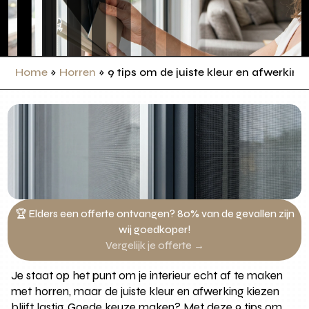
Home
»
Horren
»
9 tips om de juiste kleur en afwerking 
🏆 Elders een offerte ontvangen? 80% van de gevallen zijn
wij goedkoper!
Vergelijk je offerte →
Je staat op het punt om je interieur echt af te maken
met horren, maar de juiste kleur en afwerking kiezen
blijft lastig. Goede keuze maken? Met deze 9 tips om