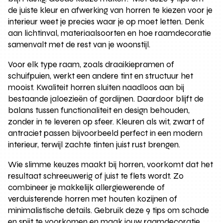
de juiste kleur en afwerking van horren te kiezen voor je
interieur weet je precies waar je op moet letten. Denk
aan lichtinval, materiaalsoorten en hoe raamdecoratie
samenvalt met de rest van je woonstijl.
Voor elk type raam, zoals draaikiepramen of
schuifpuien, werkt een andere tint en structuur het
mooist. Kwaliteit horren sluiten naadloos aan bij
bestaande jaloezieën of gordijnen. Daardoor blijft de
balans tussen functionaliteit en design behouden,
zonder in te leveren op sfeer. Kleuren als wit, zwart of
antraciet passen bijvoorbeeld perfect in een modern
interieur, terwijl zachte tinten juist rust brengen.
Wie slimme keuzes maakt bij horren, voorkomt dat het
resultaat schreeuwerig of juist te flets wordt. Zo
combineer je makkelijk allergiewerende of
verduisterende horren met houten kozijnen of
minimalistische details. Gebruik deze 9 tips om schade
en spijt te voorkomen en maak jouw raamdecoratie