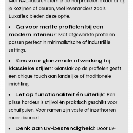
Met RAL-kleuren stem je de horprofielen exact af op
je kozijnen of deuren, veel leveranciers zoals
Luxaflex bieden deze optie.
Ga voor matte profielen bij een
modern interieur
: Mat afgewerkte profielen
passen perfect in minimalistische of industriële
settings.
Kies voor glanzende afwerking bij
klassieke stijlen
: Glanslak op de profielen geeft
een chique touch aan landelijke of traditionele
inrichting.
Let op functionaliteit én uiterlijk
: Een
plisse hordeur is stijlvol én praktisch geschikt voor
schuifpuien. Voor ramen zijn vaste of inzethorren
meer discreet.
Denk aan uv-bestendigheid
: Door uv-