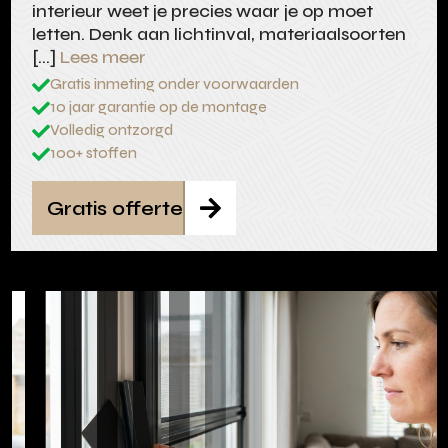
interieur weet je precies waar je op moet
letten. Denk aan lichtinval, materiaalsoorten
[…]
Lees meer
Gratis inmeting onder voorwaarden

10 jaar garantie op de montage

Volledig ontzorgd

100+ stoffen

Gratis offerte
