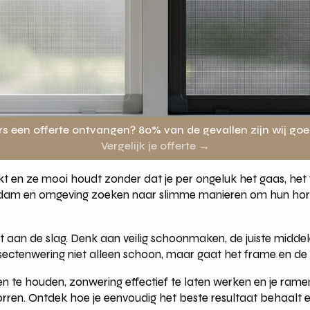
rs een offerte ontvangen? 80% van de gevallen zijn wij go
Vergelijk je offerte →
kt en ze mooi houdt zonder dat je per ongeluk het gaas, het
terdam en omgeving zoeken naar slimme manieren om hun horr
ect aan de slag. Denk aan veilig schoonmaken, de juiste mid
 insectenwering niet alleen schoon, maar gaat het frame en de
n te houden, zonwering effectief te laten werken en je rame
 horren. Ontdek hoe je eenvoudig het beste resultaat behaalt e