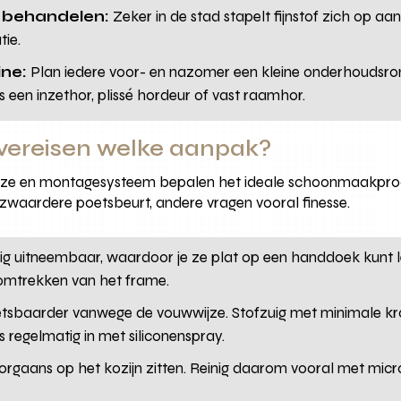
k behandelen:
Zeker in de stad stapelt fijnstof zich op aa
tie.
ne:
Plan iedere voor- en nazomer een kleine onderhoudsron
s een inzethor, plissé hordeur of vast raamhor.
vereisen welke aanpak?
lkeuze en montagesysteem bepalen het ideale schoonmaakpro
 zwaardere poetsbeurt, andere vragen vooral finesse.
g uitneembaar, waardoor je ze plat op een handdoek kunt le
omtrekken van het frame.
tsbaarder vanwege de vouwwijze. Stofzuig met minimale kra
s regelmatig in met siliconenspray.
oorgaans op het kozijn zitten. Reinig daarom vooral met mi