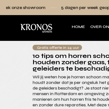
howroom
5 dagen per week geopend
Ra
HOME
OVER O
Gratis offerte in 24 uur
10 tips om horren sch
houden zonder gaas, 
geleiders te beschadi
Wil jij weten hoe je horren schoon m
houdt zonder dat je per ongeluk het 
de geleiders beschadigt? Je staat niet
mensen in Rotterdam en omgeving z
manieren om hun horren fris te houd
en zonder dure reparaties. Met deze 1