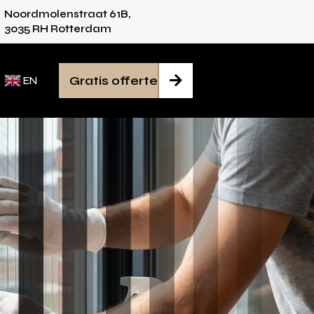
Noordmolenstraat 61B,
vies voor iedere ruimte
Van inmeten tot mon
3035 RH Rotterdam
Gratis offerte

EN