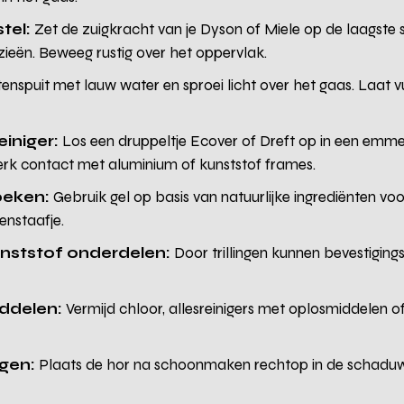
tel:
Zet de zuigkracht van je Dyson of Miele op de laagste s
zieën. Beweeg rustig over het oppervlak.
enspuit met lauw water en sproei licht over het gaas. Laat 
iniger:
Los een druppeltje Ecover of Dreft op in een emm
k contact met aluminium of kunststof frames.
oeken:
Gebruik gel op basis van natuurlijke ingrediënten voo
enstaafje.
nststof onderdelen:
Door trillingen kunnen bevestiging
ddelen:
Vermijd chloor, allesreinigers met oplosmiddelen o
ogen:
Plaats de hor na schoonmaken rechtop in de schaduw.