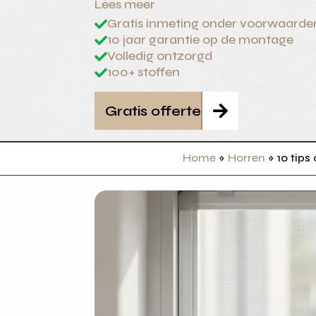
Lees meer
Gratis inmeting onder voorwaarde

10 jaar garantie op de montage

Volledig ontzorgd

100+ stoffen

Gratis offerte

Home
»
Horren
»
10 tip