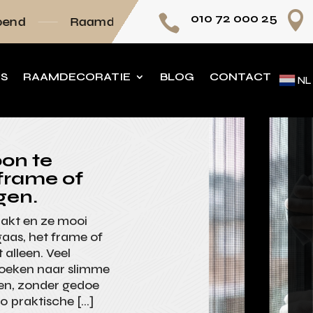

010 72 000 25

amdecoratie volledig op maat
Persoonlijk ad
NS
RAAMDECORATIE
BLOG
CONTACT
NL
oon te
frame of
gen.
aakt en ze mooi
gaas, het frame of
 alleen. Veel
oeken naar slimme
en, zonder gedoe
0 praktische […]