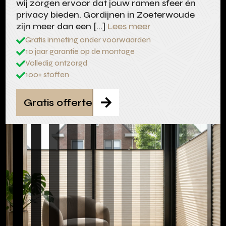
wij zorgen ervoor dat jouw ramen sfeer én
privacy bieden. Gordijnen in Zoeterwoude
zijn meer dan een […]
Lees meer
Gratis inmeting onder voorwaarden

10 jaar garantie op de montage

Volledig ontzorgd

100+ stoffen

Gratis offerte
