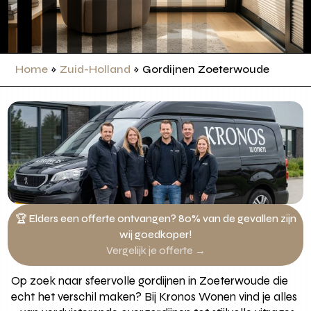
Home
»
Zuid-Holland
»
Gordijnen Zoeterwoude
🏆 Elders een offerte ontvangen? 80% van de gevallen zijn
wij goedkoper!
Vergelijk je offerte →
Op zoek naar sfeervolle gordijnen in Zoeterwoude die
echt het verschil maken? Bij Kronos Wonen vind je alles