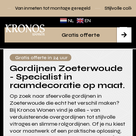
ten tot montage geregeld
Stijlvolle collecties voor elk int
NL
EN
Gratis offerte

Gratis offerte in 24 uur
Gordijnen Zoeterwoude
- Specialist in
raamdecoratie op maat.
Op zoek naar sfeervolle gordijnen in
Zoeterwoude die echt het verschil maken?
Bij Kronos Wonen vind je alles – van
verduisterende overgordijnen tot stijlvolle
vitrages en slimme rolgordijnen. Of je nu kiest
voor maatwerk of een praktische oplossing,