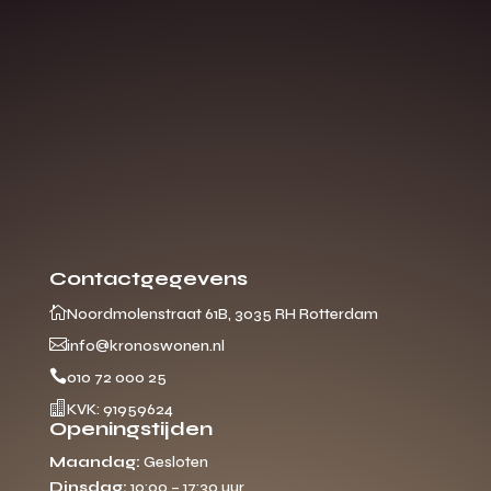
Contactgegevens

Noordmolenstraat 61B, 3035 RH Rotterdam

info@kronoswonen.nl

010 72 000 25

KVK: 91959624
Openingstijden
Maandag:
Gesloten
Dinsdag:
10:00 – 17:30 uur