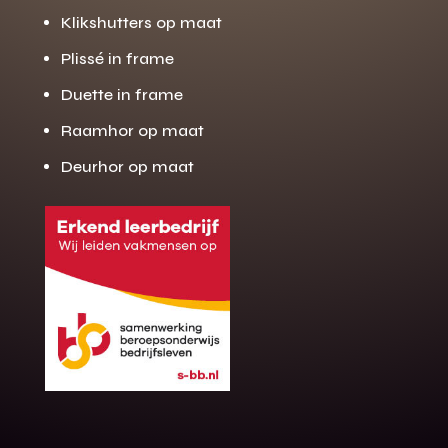
Klikshutters op maat
Plissé in frame
Duette in frame
Raamhor op maat
Deurhor op maat
Gratis offerte
M
op maat?
Binnen 24 uur jouw gratis offerte
10 jaar garantie op de montage
Gratis inmeting (voorwaarden)
Volledig ontzorgd