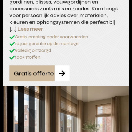
gordijnen, plissés, vouwgordijnen en
accessoires zoals rails en roedes. Kom langs
voor persoonlijk advies over materialen,
kleuren en ophangsystemen die perfect bij
[…]
Lees meer
Gratis inmeting onder voorwaarden

10 jaar garantie op de montage

Volledig ontzorgd

100+ stoffen

Gratis offerte
