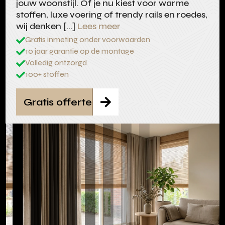
jouw woonstijl. Of je nu kiest voor warme
stoffen, luxe voering of trendy rails en roedes,
wij denken […]
Lees meer
Gratis inmeting onder voorwaarden

10 jaar garantie op de montage

Volledig ontzorgd

100+ stoffen

Gratis offerte
