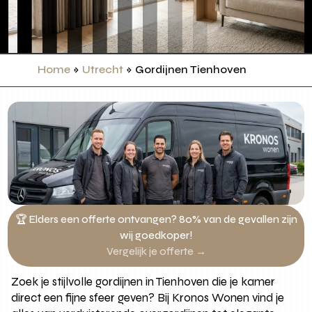
Home
»
Utrecht
»
Gordijnen Tienhoven
🏆 Elders een offerte ontvangen? 80% van de gevallen zijn
wij goedkoper!
Vergelijk je offerte →
Zoek je stijlvolle gordijnen in Tienhoven die je kamer
direct een fijne sfeer geven? Bij Kronos Wonen vind je