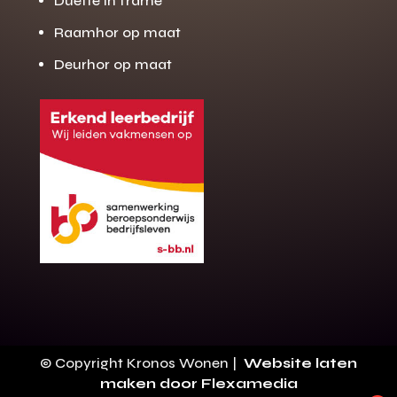
Duette in frame
Raamhor op maat
Deurhor op maat
Gratis offerte
M
op maat?
Binnen 24 uur jouw gratis offerte
10 jaar garantie op de montage
Gratis inmeting (voorwaarden)
Volledig ontzorgd
Wij werken landelijk
© Copyright Kronos Wonen |
Website laten
100+ stoffen
maken door Flexamedia