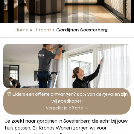
Home
»
Utrecht
»
Gordijnen Soesterberg
🏆 Elders een offerte ontvangen? 80% van de gevallen zijn
wij goedkoper!
Vergelijk je offerte →
Je zoekt naar gordijnen in Soesterberg die echt bij jouw
huis passen. Bij Kronos Wonen zorgen wij voor