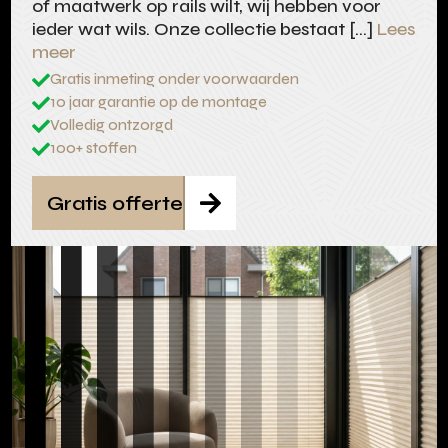
of maatwerk op rails wilt, wij hebben voor
ieder wat wils. Onze collectie bestaat […]
Lees
meer
Gratis inmeting onder voorwaarden

10 jaar garantie op de montage

Volledig ontzorgd

100+ stoffen

Gratis offerte
