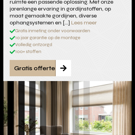
ruimte een passende oplossing. Met onze
jarenlange ervaring in gordijnstoffen, op
maat gemaakte gordijnen, diverse
ophangsystemen en […]
Lees meer
Gratis inmeting onder voorwaarden

10 jaar garantie op de montage

Volledig ontzorgd

100+ stoffen

Gratis offerte
