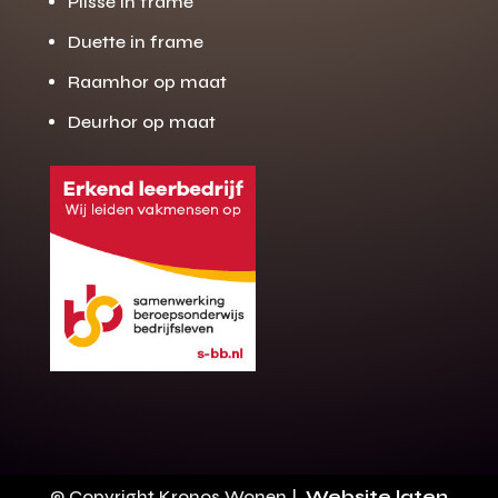
Plissé in frame
Duette in frame
Raamhor op maat
Deurhor op maat
Gratis offerte
M
op maat?
Binnen 24 uur jouw gratis offerte
10 jaar garantie op de montage
Gratis inmeting (voorwaarden)
Volledig ontzorgd
Wij werken landelijk
© Copyright Kronos Wonen |
Website laten