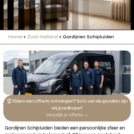
Home
»
Zuid-Holland
»
Gordijnen Schipluiden
🏆 Elders een offerte ontvangen? 80% van de gevallen zijn
wij goedkoper!
Vergelijk je offerte →
Gordijnen Schipluiden bieden een persoonlijke sfeer en