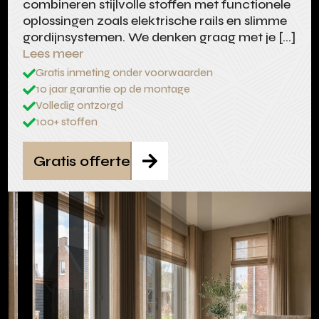
combineren stijlvolle stoffen met functionele
oplossingen zoals elektrische rails en slimme
gordijnsystemen. We denken graag met je […]
Lees meer
Gratis inmeting onder voorwaarden

10 jaar garantie op de montage

Volledig ontzorgd

100+ stoffen

Gratis offerte
