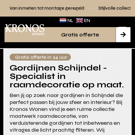
n tot montage geregeld
Stijlvolle collecties voor elk interi
NL
EN
Gratis offerte

Gratis offerte in 24 uur
Gordijnen Schijndel -
Specialist in
raamdecoratie op maat.
Ben jij op zoek naar gordijnen in Schijndel die
perfect passen bij jouw sfeer en interieur? Bij
Kronos Wonen vind je een ruime collectie
maatwerk raamdecoratie, van
verduisterende gordijnen tot inbetweens en
vitrages die licht prachtig filteren. Wij