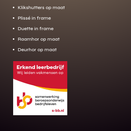
Klikshutters op maat
Plissé in frame
Duette in frame
Raamhor op maat
Deurhor op maat
Gratis offerte
M
op maat?
Binnen 24 uur jouw gratis offerte
10 jaar garantie op de montage
Gratis inmeting (voorwaarden)
Volledig ontzorgd