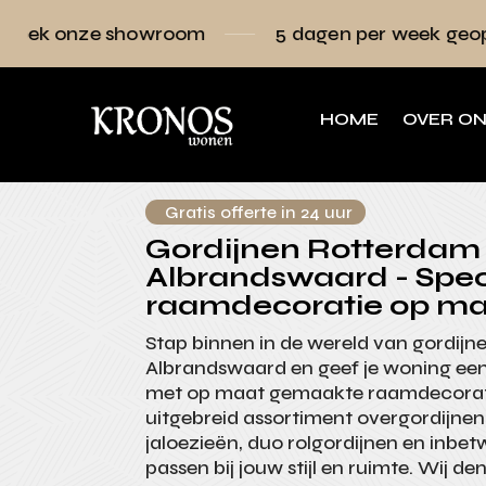
owroom
5 dagen per week geopend
Ra
HOME
OVER O
Gratis offerte in 24 uur
Gordijnen Rotterdam
Albrandswaard - Speci
raamdecoratie op ma
Stap binnen in de wereld van gordij
Albrandswaard en geef je woning een f
met op maat gemaakte raamdecoratie
uitgebreid assortiment overgordijnen
jaloezieën, duo rolgordijnen en inbet
passen bij jouw stijl en ruimte. Wij d