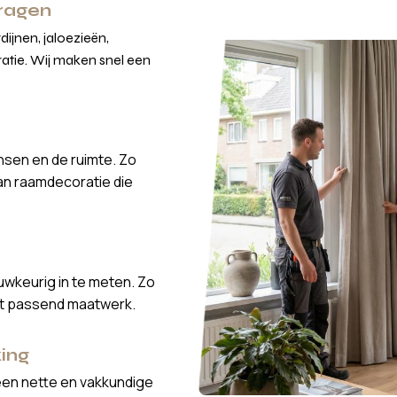
vragen
ijnen, jaloezieën,
atie. Wij maken snel een
nsen en de ruimte. Zo
van raamdecoratie die
wkeurig in te meten. Zo
ct passend maatwerk.
ing
een nette en vakkundige