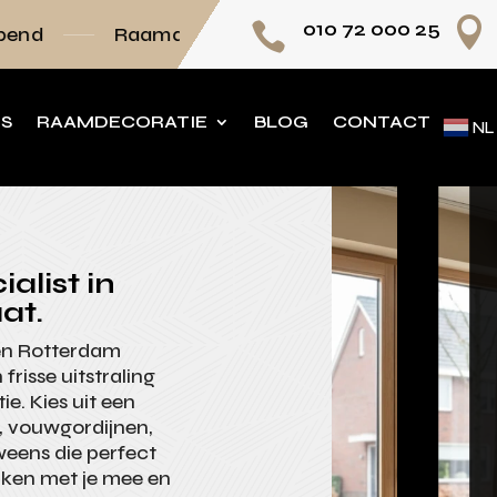

010 72 000 25

amdecoratie volledig op maat
Persoonlijk ad
NS
RAAMDECORATIE
BLOG
CONTACT
NL
alist in
at.
nen Rotterdam
risse uitstraling
. Kies uit een
, vouwgordijnen,
weens die perfect
enken met je mee en