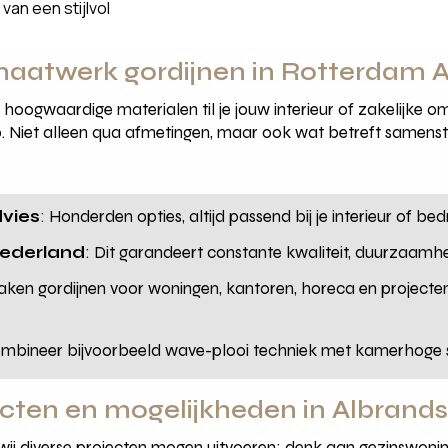
van een stijlvol
aatwerk gordijnen in Rotterdam 
 hoogwaardige materialen til je jouw interieur of zakelijke o
iet alleen qua afmetingen, maar ook wat betreft samenstel
dvies
: Honderden opties, altijd passend bij je interieur of bedri
Nederland
: Dit garandeert constante kwaliteit, duurzaamhei
aken gordijnen voor woningen, kantoren, horeca en projecte
ombineer bijvoorbeeld wave-plooi techniek met kamerhoge s
ecten en mogelijkheden in Albrand
j diverse projecten mogen uitvoeren: denk aan gezinswoni