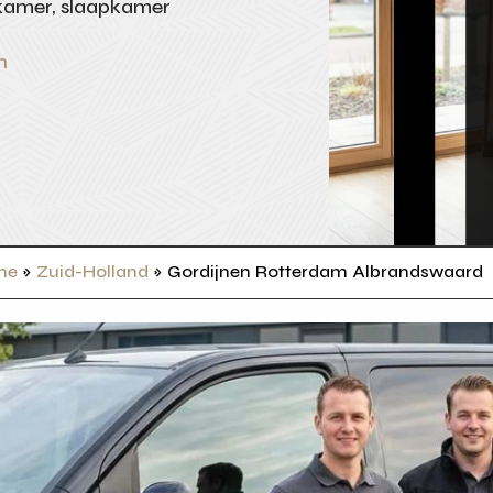
kamer, slaapkamer
n
me
»
Zuid-Holland
»
Gordijnen Rotterdam Albrandswaard