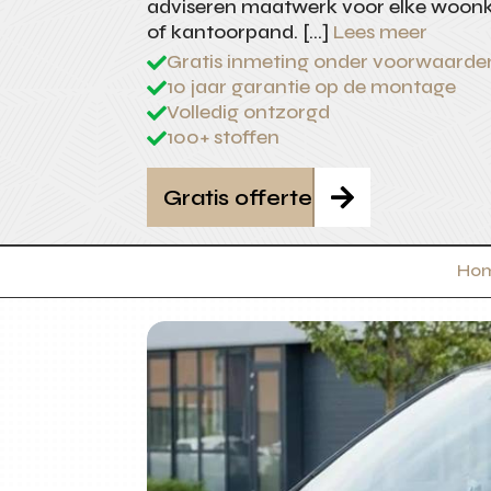
adviseren maatwerk voor elke woon
of kantoorpand. […]
Lees meer
Gratis inmeting onder voorwaarde

10 jaar garantie op de montage

Volledig ontzorgd

100+ stoffen

Gratis offerte

Ho