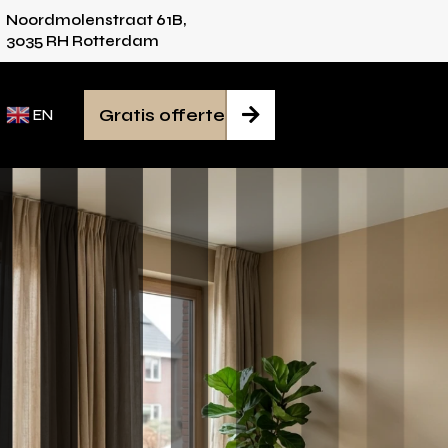
Noordmolenstraat 61B,
vies voor iedere ruimte
Van inmeten tot mont
3035 RH Rotterdam
Gratis offerte

EN